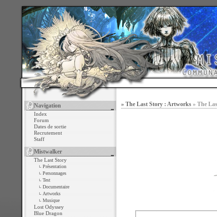
» The Last Story : Artworks
» The Las
Navigation
Index
Forum
Dates de sortie
Recrutement
Staff
Mistwalker
The Last Story
Présentation
Personnages
Test
Documentaire
Artworks
Musique
Lost Odyssey
Blue Dragon