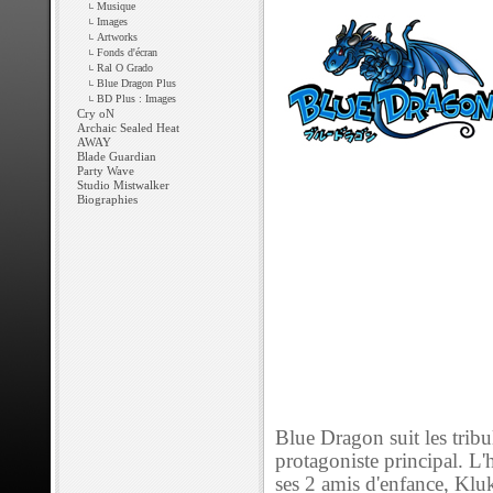
Musique
Images
Artworks
Fonds d'écran
Ral O Grado
Blue Dragon Plus
BD Plus : Images
Cry oN
Archaic Sealed Heat
AWAY
Blade Guardian
Party Wave
Studio Mistwalker
Biographies
Blue Dragon suit les tribu
protagoniste principal. L'h
ses 2 amis d'enfance, Klu