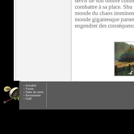
servir de son ombre comm
combattre à sa place. Shu 
monde du chaos imminent. 
monde gigantesque parsem
engendrer des conséquenc
»
Actualité
»
Forum
»
Dates de sortie
»
Recrutement
»
Staff