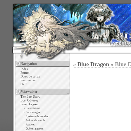
» Blue Dragon
» Blue 
Navigation
Index
Forum
Dates de sortie
Recrutement
Staff
Mistwalker
The Last Story
Lost Odyssey
Blue Dragon
Présentation
Personnages
Système de combat
Points de succès
Astuces
Quêtes annexes