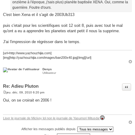
onzième à l'époque, j'sais plus) planète baptisée XENA. Oui, comme la
e
guerrière. Foutre d'ours.
C'est bien Xena et il s'agit de 2003Ub313
puis c'etait pour les scientifiques soit 12 soit 8, puis avec tout le mal
qu'ont a eu a apprendre les planetes etant petit il nous la supprime.
J'ai l'impression de régrésser dans le temps.
[url=http://www.yazhouzhijia.com]
[img]http://yazhouzhijia.com/images/ban200x40.jpg[/img][/url]
Denys
Utilisateur
Re: Adieu Pluton
Citer
jeu. déc. 09, 2010 6:20 pm
M
e
Oui, on se croirait en 2006 !
s
s
a
g
e
Liser le journale de Mickey lol non le journale de Yasumori Mitusda
Afficher les messages publiés depuis :