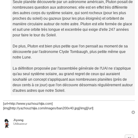
Seule planète découverte par un astronome américain, Pluton posait de
nombreuses question aux astronomes: elle est en effet très différente
des autres corps du système solaire, qui sont rocheux (pour les plus
proches du soleil) ou gazeux (pour les plus éloignés) et orbitent de
manière circulaire autour de notre astre. Pluton est elle formée de glace
et suit une orbite très longue et excentrée qui exige d'elle 247 années
pour faire le tour du Soleil.
De plus, Pluton est bien plus petite que l'on pensait au moment de sa
découverte par l'astronome Clyde Tombaugh, plus petite même que
notre Lune.
La définition proposée par l'assemblée générale de l'UAI ne s'applique
qu'au seul système solaire, au grand regret de ceux qui auraient
souhaité un concept s'appliquant aux nombreuses planètes (près de
deux cents à ce jour) que l'on découvre désormais régulièrement autour
d'autres astres que notre Soleil.
[url=http://www.yazhouzhijia.com]
[img]http://yazhouzhijia.com/images/ban200x40.jpg[/img][/url]
Jiyong
Utilisateur
Citer