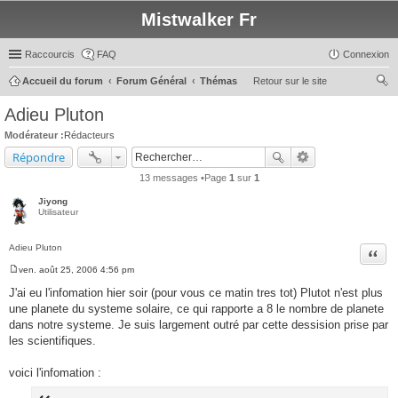
Mistwalker Fr
Raccourcis
FAQ
Connexion
Accueil du forum
Forum Général
Thémas
Retour sur le site
ec
Adieu Pluton
her
Modérateur :
Rédacteurs
ch
Répondre
er
13 messages •Page
1
sur
1
Jiyong
Utilisateur
Adieu Pluton
Citer
ven. août 25, 2006 4:56 pm
M
e
J'ai eu l'infomation hier soir (pour vous ce matin tres tot) Plutot n'est plus
s
une planete du systeme solaire, ce qui rapporte a 8 le nombre de planete
s
a
dans notre systeme. Je suis largement outré par cette dessision prise par
g
les scientifiques.
e
voici l'infomation :