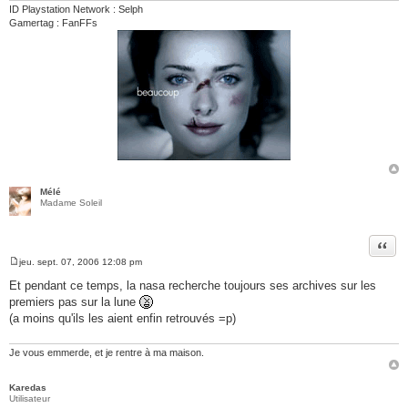
e
ID Playstation Network : Selph
Gamertag : FanFFs
Mélé
Madame Soleil
Citer
jeu. sept. 07, 2006 12:08 pm
M
e
Et pendant ce temps, la nasa recherche toujours ses archives sur les
s
premiers pas sur la lune
s
a
(a moins qu'ils les aient enfin retrouvés =p)
g
e
Je vous emmerde, et je rentre à ma maison.
Karedas
Utilisateur