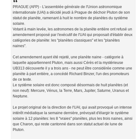
PRAGUE (AFP) - L'assemblée générale de l'Union astronomique
internationale (UAI) a décidé jeudi à Prague de déchoir Pluton de son
statut de planète, ramenant à huit le nombre de planètes du système
solaire.
Votant à main levée, les astronomes de la planète entière ont refusé un
amendement proposé par l'exécutif de l'UAI qui proposait d'établir deux
catégories de planète: les "planètes classiques" et les "planètes
naines".
Cet amendement ayant été rejeté, une planète naine - catégorie à
laquelle appartiennent Pluton, mais aussi Cérès et la mystérieuse
UB313 découverte il y a trois ans - ne peut être considérée comme une
planète à part entière, a concédé Richard Binzer, l'un des promoteurs
de ce texte.
Le système solaire est donc composé désormais de huit planètes (et
non neuf): Mercure, Vénus, la Terre, Mars, Jupiter, Saturne, Uranus et
Neptune.
Le projet original de la direction de l'UAI, qui avait provoqué un intense
intérêt médiatique la semaine dernière, prévoyait d'élargir le système
solaire à 12 planètes: les 8 "vraies" planètes, plus les trois naines, ainsi
que Charon, qui reste cantonné dans son statut actuel de lune de
Pluton.