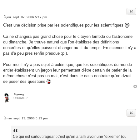
Citer
jeu. sept. 07, 2006 5:17 pm
M
e
C'est une décision prise par les scientifiques pour les scientifiques
s
s
a
Ca ne changera pas grand chose pour le citoyen lambda ou l'astronome
g
du dimanche. Je trouve naturel que l'on établisse des définitions
e
concrètes et qu'elles puissent changer au fil du temps. En science il n'y a
pas d'a peu pres (enfin presque :p ).
Pour moi il n'y a pas sujet à polémique, que les scientifiques du monde
entier établissent un jargon leur permettant d'être certain de parler de la
même chose n'est pas un mal, c'est dans le cass contraire qu'on dvrait
se poser des questions
Jiyong
Utilisateur
Citer
mer. sept. 13, 2006 5:13 pm
M
e
s
s
a
Ce qui est surtout rageant c'est qu'on a failli avoir une "dixième" (ou
g