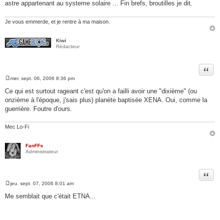
astre appartenant au systeme solaire ... Fin brefs, broutilles je dit.
Je vous emmerde, et je rentre à ma maison.
Kiwi
Rédacteur
Citer
mer. sept. 06, 2006 8:36 pm
M
e
Ce qui est surtout rageant c'est qu'on a failli avoir une "dixième" (ou
s
onzième à l'époque, j'sais plus) planète baptisée XENA. Oui, comme la
s
a
guerrière. Foutre d'ours.
g
e
Mec Lo-Fi
FanFFs
Administrateur
Citer
jeu. sept. 07, 2006 8:01 am
M
e
Me semblait que c'était ETNA...
s
s
a
g