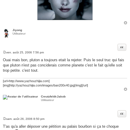
Jiyong
Utilisateur
Citer
ven. août 25, 2006 7:56 pm
M
e
Ouai mais bon, pluton a toujours etait la rejeter. Puis le seul truc qui fais
s
que pluton n'est pas conciderais comme planete c'est le fait qu'elle soit
s
a
trop petite. c'est tout.
g
e
[url=http://www.yazhouzhijia.com]
[img]http://yazhouzhijia.com/images/ban200x40.jpg[/img][/url]
Creutzfeldt-Jakob
Utilisateur
Citer
sam. août 26, 2006 8:50 pm
M
e
T'as qu'a aller déposer une pétition au palais bourbon si ça te choque
s