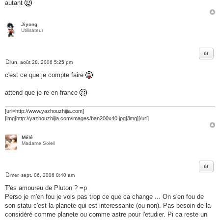
autant
s
a
g
e
Jiyong
Utilisateur
Citer
lun. août 28, 2006 5:25 pm
M
e
c'est ce que je compte faire
s
s
a
attend que je re en france
g
e
[url=http://www.yazhouzhijia.com]
[img]http://yazhouzhijia.com/images/ban200x40.jpg[/img][/url]
Mélé
Madame Soleil
Citer
mer. sept. 06, 2006 8:40 am
M
e
T'es amoureu de Pluton ? =p
s
Perso je m'en fou je vois pas trop ce que ca change ... On s'en fou de
s
a
son statu c'est la planete qui est interessante (ou non). Pas besoin de la
g
considéré comme planete ou comme astre pour l'etudier. Pi ca reste un
e