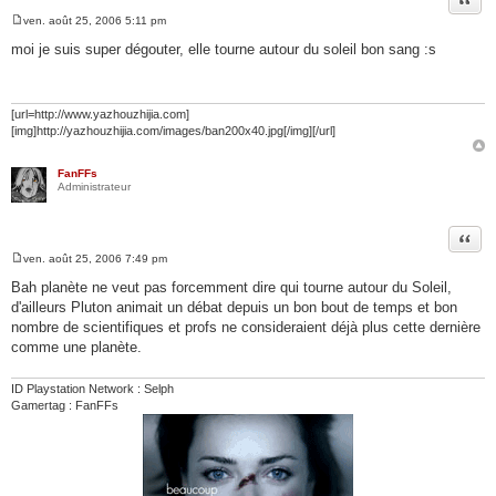
ven. août 25, 2006 5:11 pm
M
e
moi je suis super dégouter, elle tourne autour du soleil bon sang :s
s
s
a
g
e
[url=http://www.yazhouzhijia.com]
[img]http://yazhouzhijia.com/images/ban200x40.jpg[/img][/url]
FanFFs
Administrateur
Citer
ven. août 25, 2006 7:49 pm
M
e
Bah planète ne veut pas forcemment dire qui tourne autour du Soleil,
s
d'ailleurs Pluton animait un débat depuis un bon bout de temps et bon
s
a
nombre de scientifiques et profs ne consideraient déjà plus cette dernière
g
comme une planète.
e
ID Playstation Network : Selph
Gamertag : FanFFs