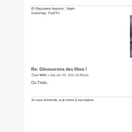
a
g
e
ID Playstation Network : Selph
Gamertag : FanFFs
Re: Découvrons des films !
par
Mélé
»
mar. oct. 25, 2011 10:56 pm
M
e
Ou Tintin.
s
s
a
g
e
Je vous emmerde, et je rentre à ma maison.