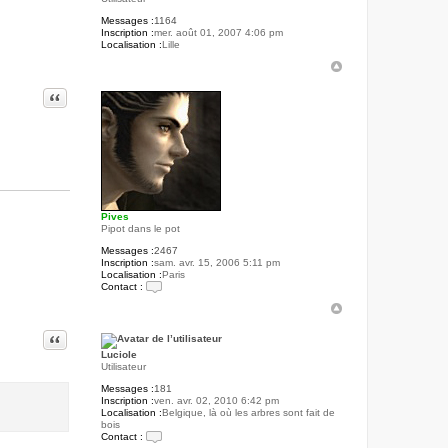
Messages :
1164
Inscription :
mer. août 01, 2007 4:06 pm
Localisation :
Lille
Citer
Pives
Pipot dans le pot
Messages :
2467
Inscription :
sam. avr. 15, 2006 5:11 pm
Localisation :
Paris
Contact :
C
o
n
Citer
t
a
Luciole
c
Utilisateur
t
e
Messages :
181
r
Inscription :
ven. avr. 02, 2010 6:42 pm
P
Localisation :
Belgique, là où les arbres sont fait de
i
bois
v
Contact :
e