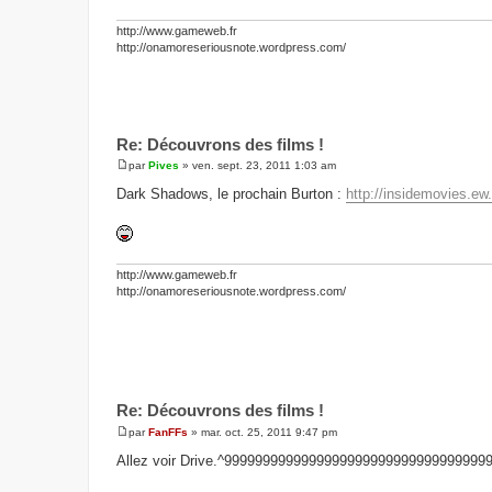
http://www.gameweb.fr
http://onamoreseriousnote.wordpress.com/
Re: Découvrons des films !
par
Pives
»
ven. sept. 23, 2011 1:03 am
M
e
Dark Shadows, le prochain Burton :
http://insidemovies.ew
s
s
a
g
e
http://www.gameweb.fr
http://onamoreseriousnote.wordpress.com/
Re: Découvrons des films !
par
FanFFs
»
mar. oct. 25, 2011 9:47 pm
M
e
Allez voir Drive.^999999999999999999999999999999999
s
s