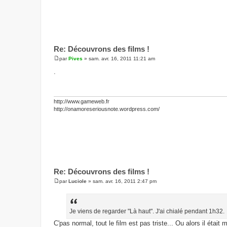
Re: Découvrons des films !
par
Pives
»
sam. avr. 16, 2011 11:21 am
M
e
.
s
s
a
g
e
http://www.gameweb.fr
http://onamoreseriousnote.wordpress.com/
Re: Découvrons des films !
par
Luciole
»
sam. avr. 16, 2011 2:47 pm
M
e
s
s
a
Je viens de regarder "Là haut". J'ai chialé pendant 1h32.
g
C'pas normal, tout le film est pas triste... Ou alors il était
e