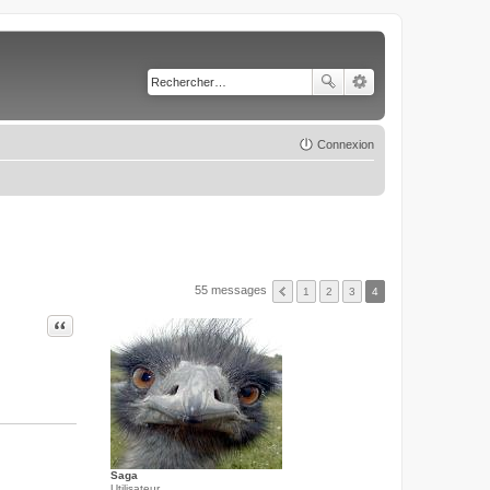
Connexion
55 messages
1
2
3
4
Citer
Saga
Utilisateur