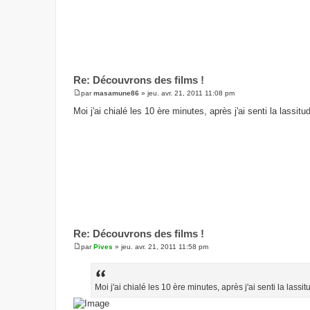
Re: Découvrons des films !
par
masamune86
»
jeu. avr. 21, 2011 11:08 pm
M
e
Moi j'ai chialé les 10 ère minutes, après j'ai senti la lass
s
s
a
g
e
Re: Découvrons des films !
par
Pives
»
jeu. avr. 21, 2011 11:58 pm
M
e
s
s
a
Moi j'ai chialé les 10 ère minutes, après j'ai senti la las
g
e