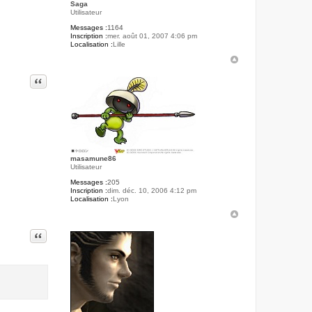
Saga
Utilisateur
Messages :
1164
Inscription :
mer. août 01, 2007 4:06 pm
Localisation :
Lille
Citer
masamune86
Utilisateur
Messages :
205
Inscription :
dim. déc. 10, 2006 4:12 pm
Localisation :
Lyon
Citer