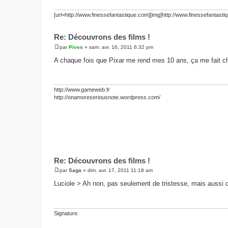
[url=http://www.finessefantastique.com][img]http://www.finessefantasti
Re: Découvrons des films !
par
Pives
»
sam. avr. 16, 2011 6:32 pm
M
e
A chaque fois que Pixar me rend mes 10 ans, ça me fait ch
s
s
a
g
e
http://www.gameweb.fr
http://onamoreseriousnote.wordpress.com/
Re: Découvrons des films !
par
Saga
»
dim. avr. 17, 2011 11:18 am
M
e
Luciole > Ah non, pas seulement de tristesse, mais aussi d'
s
s
a
g
e
Signature.