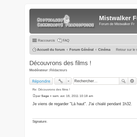
Mistwalker F
Forum de Mistwalker Fr
Raccourcis
FAQ
Accueil du forum
Forum Général
Cinéma
Retour sur le 
Découvrons des films !
Modérateur :
Rédacteurs
Répondre
Re: Découvrons des films !
par
Saga
»
sam. avr. 16, 2011 10:18 am
M
e
Je viens de regarder "Là haut". J'ai chialé pendant 1h32.
s
s
a
g
e
Signature.