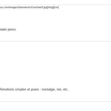
que.com/images/bannieres/Userbar8.jpg[/img][/url]
ialer perso.
émotions simples et pures : nostalgie, rire, etc.