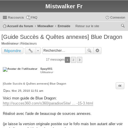
Mistwalker Fr
Raccourcis
FAQ
Connexion
Accueil du forum
Mistwalker
Entraide
Retour sur le site
ec
[Guide Succès & Quêtes annexes] Blue Dragon
her
Modérateur :
Rédacteurs
ch
Répondre
er
17 messages
1
2
Spay001
Utilisateur
[Guide Succès & Quêtes annexes] Blue Dragon
Citer
jeu. févr. 25, 2010 11:51 am
M
e
Voici mon guide de Blue Dragon:
s
http://succes360.com/s360/paradiseSite/ ... -15-3.html
s
a
g
Réalisé avec l'aide de beaucoup de sources annexes.
e
(je laisse la version originale postée sur le fofo mais bon autant aller voir