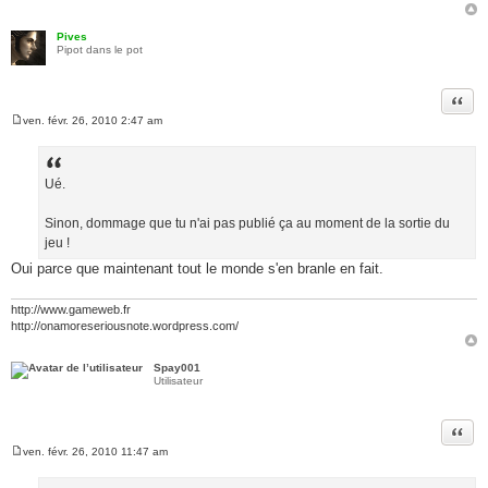
Pives
Pipot dans le pot
Citer
ven. févr. 26, 2010 2:47 am
M
e
s
s
a
Ué.
g
e
Sinon, dommage que tu n'ai pas publié ça au moment de la sortie du
jeu !
Oui parce que maintenant tout le monde s'en branle en fait.
http://www.gameweb.fr
http://onamoreseriousnote.wordpress.com/
Spay001
Utilisateur
Citer
ven. févr. 26, 2010 11:47 am
M
e
s