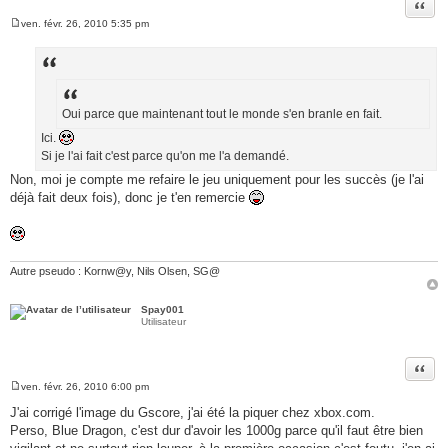
Citer
ven. févr. 26, 2010 5:35 pm
M
e
s
s
a
g
e
Oui parce que maintenant tout le monde s'en branle en fait.
Ici.
Si je l'ai fait c'est parce qu'on me l'a demandé.
Non, moi je compte me refaire le jeu uniquement pour les succès (je l'ai
déjà fait deux fois), donc je t'en remercie
Autre pseudo : Kornw@y, Nils Olsen, SG@
Spay001
Utilisateur
Citer
ven. févr. 26, 2010 6:00 pm
M
e
J'ai corrigé l'image du Gscore, j'ai été la piquer chez xbox.com.
s
Perso, Blue Dragon, c'est dur d'avoir les 1000g parce qu'il faut être bien
s
a