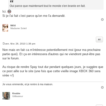
s
a
Oui parce que maintenant tout le monde s'en branle en fait.
g
Ici.
e
Si je l'ai fait c'est parce qu'on me l'a demandé.
Mélé
Madame Soleil
Citer
ven. févr. 26, 2010 1:36 pm
M
e
Non mais en fait ca m'intéresse potentiellement moi (pour ma prochaine
s
partie quoi). Et ça en intéressera d'autres qui ne viendront peut-être pas
s
a
sur le forum.
g
e
Au risque de rendre Spay tout dur pendant quelques jours, je suggère que
ce post aille sur le site (une fois que cette vieille image XBOX 360 sera
virée =/)
Je vous emmerde, et je rentre à ma maison.
Knobie
Utilisateur