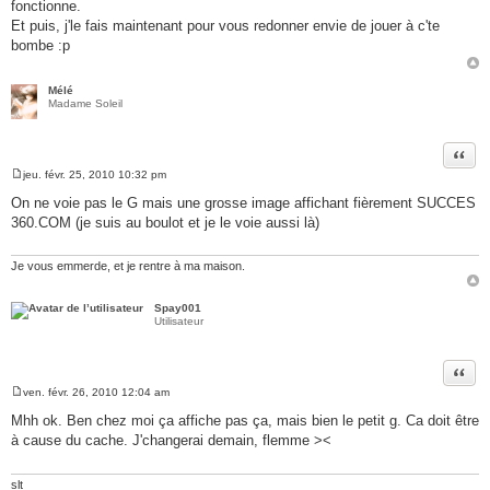
fonctionne.
s
a
Et puis, j'le fais maintenant pour vous redonner envie de jouer à c'te
g
bombe :p
e
Mélé
Madame Soleil
Citer
jeu. févr. 25, 2010 10:32 pm
M
e
On ne voie pas le G mais une grosse image affichant fièrement SUCCES
s
360.COM (je suis au boulot et je le voie aussi là)
s
a
g
e
Je vous emmerde, et je rentre à ma maison.
Spay001
Utilisateur
Citer
ven. févr. 26, 2010 12:04 am
M
e
Mhh ok. Ben chez moi ça affiche pas ça, mais bien le petit g. Ca doit être
s
à cause du cache. J'changerai demain, flemme ><
s
a
g
e
slt