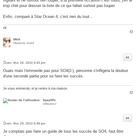
vigilant et ne surtout rien louper, à la première occasion c'est foutu, j'en ai
g
trop chié pour dresser la liste de ce qui fallait surtout pas louper.
e
Enfin, comparé à Star Ocean 4, c'est rien du tout...
slt
Mélé
Madame Soleil
Citer
ven. févr. 26, 2010 6:45 pm
M
e
Ouais mais t'emmerde pas pour SO4(2-), personne s'infligera la douleur
s
d'une seconde partie pour se faire les succès.
s
a
g
e
Je vous emmerde, et je rentre à ma maison.
Spay001
Utilisateur
Citer
ven. févr. 26, 2010 6:48 pm
M
e
Je comptais pas faire un guide de tous les succès de SO4, faut être
s