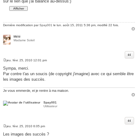
sur le lien que j'ai balancé au-dessus:)
Dernière modification par
Spay001
le lun. août 15, 2011 5:36 pm, modifié 22 fois.
Mélé
Madame Soleil
Citer
jeu. févr. 25, 2010 12:01 pm
M
e
Sympa, merci.
s
Par contre t'as un soucis (de copyright j'imagine) avec ce qui semble être
s
a
les images des succès.
g
e
Je vous emmerde, et je rentre à ma maison.
Spay001
Utilisateur
Citer
jeu. févr. 25, 2010 6:05 pm
M
e
Les images des succès ?
s