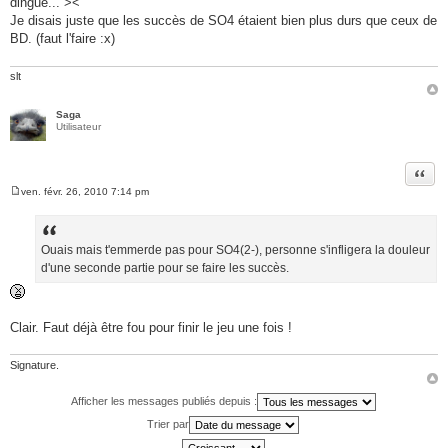
dingue... ><
s
a
Je disais juste que les succès de SO4 étaient bien plus durs que ceux de
g
BD. (faut l'faire :x)
e
slt
Saga
Utilisateur
Citer
ven. févr. 26, 2010 7:14 pm
M
e
s
s
a
Ouais mais t'emmerde pas pour SO4(2-), personne s'infligera la douleur
g
d'une seconde partie pour se faire les succès.
e
Clair. Faut déjà être fou pour finir le jeu une fois !
Signature.
Afficher les messages publiés depuis :
Trier par