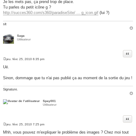
Je les mets pas, ça prend trop de place.
s
a
Tu parles du petit icône g ?
g
http://succes360.com/s360/paradiseSite/ ... g_icon.gif
(lui ?)
e
slt
Saga
Utilisateur
Citer
jeu. févr. 25, 2010 6:35 pm
M
e
Ué.
s
s
a
Sinon, dommage que tu n'ai pas publié ça au moment de la sortie du jeu !
g
e
Signature.
Spay001
Utilisateur
Citer
jeu. févr. 25, 2010 7:25 pm
M
e
Mhh, vous pouvez m'expliquer le problème des images ? Chez moi tout
s