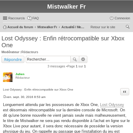
Mistwalker Fr
Raccourcis
FAQ
Connexion
Accueil du forum
Mistwalker Fr
Actualité / Message du Staff
Retour sur le site
ec
Lost Odyssey : Enfin rétrocompatible sur Xbox
her
One
ch
Modérateur :
Rédacteurs
er
Répondre
3 messages •Page
1
sur
1
Julien
Rédacteur
Lost Odyssey : Enfin rétrocompatible sur Xbox One
Citer
ven. sept. 30, 2016 8:53 am
M
e
Longuement attendu par les possesseurs de Xbox One,
Lost Odyssey
s
est désormais rétrocompatible sur la dernière console de Microsoft. On
s
a
dit qu'une bonne nouvelle ne vient jamais seule mais malheureusement,
g
le titre de Mistwalker ne sera pas rendu disponible à l'achat en ligne sur le
e
Xbox Live pour autant, il sera donc nécessaire de posséder la version
physique du jeu. On rappelle au passage que l'installation du jeu est