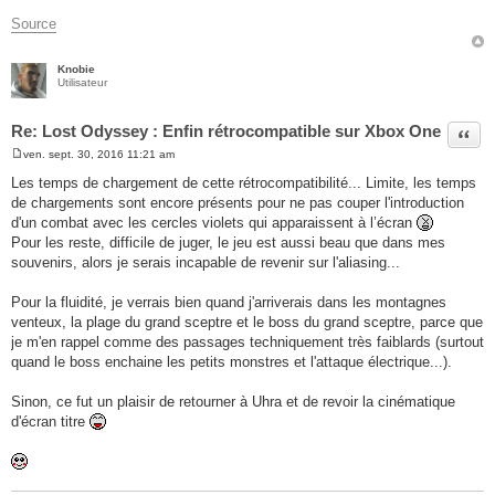
Source
Knobie
Utilisateur
Re: Lost Odyssey : Enfin rétrocompatible sur Xbox One
Citer
ven. sept. 30, 2016 11:21 am
M
e
Les temps de chargement de cette rétrocompatibilité... Limite, les temps
s
de chargements sont encore présents pour ne pas couper l'introduction
s
a
d'un combat avec les cercles violets qui apparaissent à l’écran
g
Pour les reste, difficile de juger, le jeu est aussi beau que dans mes
e
souvenirs, alors je serais incapable de revenir sur l'aliasing...
Pour la fluidité, je verrais bien quand j'arriverais dans les montagnes
venteux, la plage du grand sceptre et le boss du grand sceptre, parce que
je m'en rappel comme des passages techniquement très faiblards (surtout
quand le boss enchaine les petits monstres et l'attaque électrique...).
Sinon, ce fut un plaisir de retourner à Uhra et de revoir la cinématique
d'écran titre