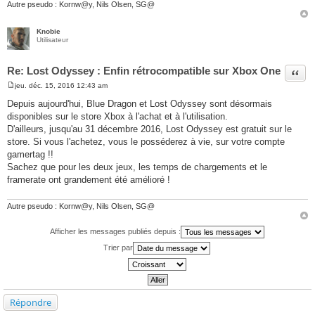
Autre pseudo : Kornw@y, Nils Olsen, SG@
Knobie
Utilisateur
Re: Lost Odyssey : Enfin rétrocompatible sur Xbox One
Citer
jeu. déc. 15, 2016 12:43 am
M
e
Depuis aujourd'hui, Blue Dragon et Lost Odyssey sont désormais
s
disponibles sur le store Xbox à l'achat et à l'utilisation.
s
a
D'ailleurs, jusqu'au 31 décembre 2016, Lost Odyssey est gratuit sur le
g
store. Si vous l'achetez, vous le posséderez à vie, sur votre compte
e
gamertag !!
Sachez que pour les deux jeux, les temps de chargements et le
framerate ont grandement été amélioré !
Autre pseudo : Kornw@y, Nils Olsen, SG@
Afficher les messages publiés depuis :
Trier par
Répondre