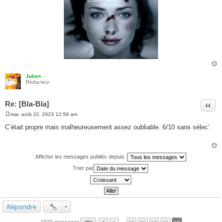
Julien
Rédacteur
Re: [Bla-Bla]
Citer
mar. août 22, 2023 12:59 am
M
e
C’était propre mais malheureusement assez oubliable. 6/10 sans sélec’.
s
s
a
g
e
Afficher les messages publiés depuis :
Trier par
Répondre