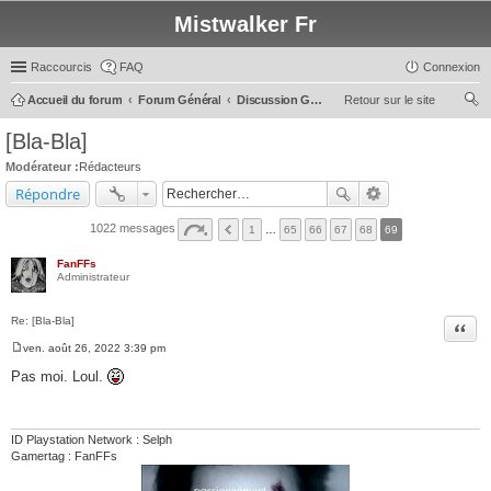
Mistwalker Fr
Raccourcis
FAQ
Connexion
Accueil du forum
Forum Général
Discussion Générale
Retour sur le site
ec
[Bla-Bla]
her
Modérateur :
Rédacteurs
ch
Répondre
er
1022 messages
1
…
65
66
67
68
69
FanFFs
Administrateur
Re: [Bla-Bla]
Citer
ven. août 26, 2022 3:39 pm
M
e
Pas moi. Loul.
s
s
a
g
e
ID Playstation Network : Selph
Gamertag : FanFFs