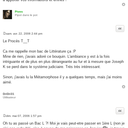
Pives
Pipot dans le pot
Citer
sam. avr. 22, 2006 2:44 pm
M
e
Le Procès T__T
s
s
a
Ca me rappelle mon bac de Littérature ça :P
g
Mine de rien, j'avais adoré ce bouquin. L'ambiance y est à la fois
e
intriguante et de plus en plus dérangeante au fur et à mesure que Joseph
K se perd dans le système judiciaire. Très très intéressant.
Sinon, j'avais lu la Métamorphose il y a quelques temps, mais j'ai moins
aimé.
DriDri31
Utilisateur
Citer
dim. mai 07, 2006 1:57 pm
M
e
Oh tu as passé un Bac L ?! Moi je vais peut-etre passer en 1ère L (non je
s