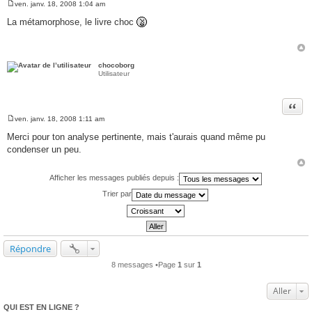
ven. janv. 18, 2008 1:04 am
M
e
La métamorphose, le livre choc
s
s
a
g
e
chocoborg
Utilisateur
Citer
ven. janv. 18, 2008 1:11 am
M
e
Merci pour ton analyse pertinente, mais t'aurais quand même pu
s
condenser un peu.
s
a
g
e
Afficher les messages publiés depuis :
Trier par
Répondre
8 messages •Page
1
sur
1
Aller
QUI EST EN LIGNE ?