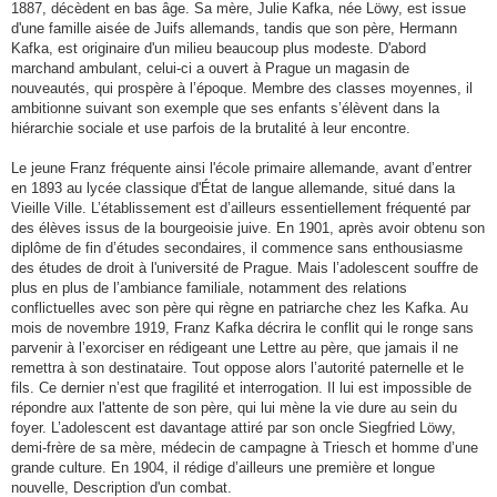
1887, décèdent en bas âge. Sa mère, Julie Kafka, née Löwy, est issue
d'une famille aisée de Juifs allemands, tandis que son père, Hermann
Kafka, est originaire d'un milieu beaucoup plus modeste. D'abord
marchand ambulant, celui-ci a ouvert à Prague un magasin de
nouveautés, qui prospère à l’époque. Membre des classes moyennes, il
ambitionne suivant son exemple que ses enfants s’élèvent dans la
hiérarchie sociale et use parfois de la brutalité à leur encontre.
Le jeune Franz fréquente ainsi l'école primaire allemande, avant d’entrer
en 1893 au lycée classique d'État de langue allemande, situé dans la
Vieille Ville. L’établissement est d’ailleurs essentiellement fréquenté par
des élèves issus de la bourgeoisie juive. En 1901, après avoir obtenu son
diplôme de fin d’études secondaires, il commence sans enthousiasme
des études de droit à l'université de Prague. Mais l’adolescent souffre de
plus en plus de l’ambiance familiale, notamment des relations
conflictuelles avec son père qui règne en patriarche chez les Kafka. Au
mois de novembre 1919, Franz Kafka décrira le conflit qui le ronge sans
parvenir à l’exorciser en rédigeant une Lettre au père, que jamais il ne
remettra à son destinataire. Tout oppose alors l’autorité paternelle et le
fils. Ce dernier n’est que fragilité et interrogation. Il lui est impossible de
répondre aux l'attente de son père, qui lui mène la vie dure au sein du
foyer. L’adolescent est davantage attiré par son oncle Siegfried Löwy,
demi-frère de sa mère, médecin de campagne à Triesch et homme d’une
grande culture. En 1904, il rédige d’ailleurs une première et longue
nouvelle, Description d'un combat.