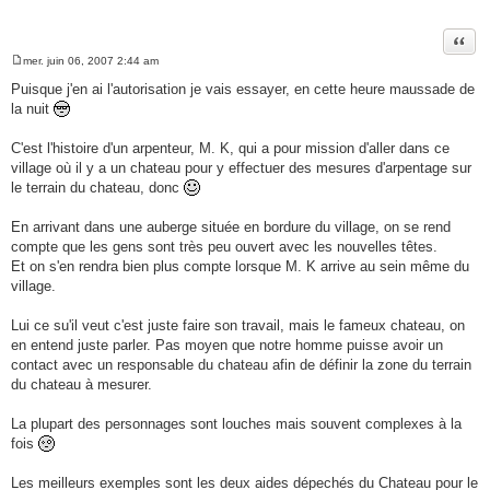
Citer
mer. juin 06, 2007 2:44 am
M
e
Puisque j'en ai l'autorisation je vais essayer, en cette heure maussade de
s
la nuit
s
a
g
C'est l'histoire d'un arpenteur, M. K, qui a pour mission d'aller dans ce
e
village où il y a un chateau pour y effectuer des mesures d'arpentage sur
le terrain du chateau, donc
En arrivant dans une auberge située en bordure du village, on se rend
compte que les gens sont très peu ouvert avec les nouvelles têtes.
Et on s'en rendra bien plus compte lorsque M. K arrive au sein même du
village.
Lui ce su'il veut c'est juste faire son travail, mais le fameux chateau, on
en entend juste parler. Pas moyen que notre homme puisse avoir un
contact avec un responsable du chateau afin de définir la zone du terrain
du chateau à mesurer.
La plupart des personnages sont louches mais souvent complexes à la
fois
Les meilleurs exemples sont les deux aides dépechés du Chateau pour le