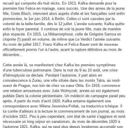
recueil qui comporte dix-huit récits. En 1913, Kafka demande pour la
première fois Felice en mariage, sans succès. Une des amies de la jeune
fille, Grete Bloch, intervient alors auprès d’elle et les fiançailles sont enfin
prononcées, le 1er juin 1914, à Berlin. Celles-ci sont cassées par la
volonté de la belle-famille, dès le 12 juillet. L’année suivante, Kafka quitte
enfin le foyer parental. Il continue de voir la jeune fille, mais de manière
plus espacée. En 1915, La Métamorphose, celle de Grégoire Samsa en
cloporte (!) paraît en volume, de même que Le Verdict l’année suivante.
Au mois de juillet 1917, Franz Kafka et Felice Bauer sont de nouveau
officiellement promis l’un à l’autre, avant la rupture définitive au mois de
décembre...
Cette année là, se manifestent chez Kafka les premiers symptômes
d’une tuberculose pulmonaire. Dans la nuit du 9 au 10 août, une crise
d’hémoptysie se déclare. Pendant l’automne, il part alors en
convalescence à Zurau, une ville située dans les monts Tatra, au nord-
ouest de Prague, non loin de chez sa sœur Ottla. En 1919, commence
une relation amoureuse avec Julie Wohryzek, année où est également
publiée Dans la colonie pénitentiaire. Un médecin de campagne parait peu
après. A partir du mois d’avril 1920, Kafka entame également une
correspondance avec Milena Jesenska-Pollak, sa traductrice tchèque. Il
lui confie d’ailleurs à la lecture le commencement de son journal, au mois
d’octobre 1921. Peu à peu cependant, son état de santé s'aggrave et rend
nécessaire un long séjour en sanatorium, du mois de décembre 1920 à
l'automne 1921. Kafka, qui ne peut plus depuis longtemps accomplir son