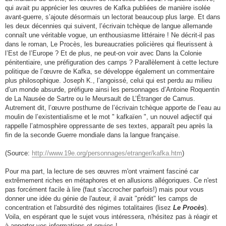
qui avait pu apprécier les œuvres de Kafka publiées de manière isolée
avant-guerre, s’ajoute désormais un lectorat beaucoup plus large. Et dans
les deux décennies qui suivent, l’écrivain tchèque de langue allemande
connaît une véritable vogue, un enthousiasme littéraire ! Ne décrit-il pas
dans le roman, Le Procès, les bureaucraties policières qui fleurissent à
l’Est de l’Europe ? Et de plus, ne peut-on voir avec Dans la Colonie
pénitentiaire, une préfiguration des camps ? Parallèlement à cette lecture
politique de l’œuvre de Kafka, se développe également un commentaire
plus philosophique. Joseph K., l’angoissé, celui qui est perdu au milieu
d’un monde absurde, préfigure ainsi les personnages d’Antoine Roquentin
de La Nausée de Sartre ou le Meursault de L’Étranger de Camus.
Autrement dit, l’œuvre posthume de l’écrivain tchèque apporte de l’eau au
moulin de l’existentialisme et le mot " kafkaïen ", un nouvel adjectif qui
rappelle l’atmosphère oppressante de ses textes, apparaît peu après la
fin de la seconde Guerre mondiale dans la langue française.
(Source:
http://www.19e.org/personnages/etranger/kafka.htm
)
Pour ma part, la lecture de ses œuvres m'ont vraiment fasciné car
extrêmement riches en métaphores et en allusions allégoriques. Ce n'est
pas forcément facile à lire (faut s'accrocher parfois!) mais pour vous
donner une idée du génie de l'auteur, il avait "prédit" les camps de
concentration et l'absurdité des régimes totalitaires (lisez
Le Procès
).
Voila, en espérant que le sujet vous intéressera, n'hésitez pas à réagir et
à apporter vos informations et envies !