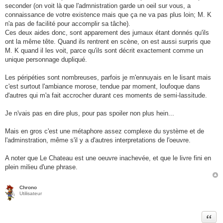
seconder (on voit là que l'admnistration garde un oeil sur vous, a
connaissance de votre existence mais que ça ne va pas plus loin; M. K
n'a pas de facilité pour accomplir sa tâche).
Ces deux aides donc, sont apparement des jumaux étant donnés qu'ils
ont la même tête. Quand ils rentrent en scène, on est aussi surpris que
M. K quand il les voit, parce qu'ils sont décrit exactement comme un
unique personnage dupliqué.
Les péripéties sont nombreuses, parfois je m'ennuyais en le lisant mais
c'est surtout l'ambiance morose, tendue par moment, loufoque dans
d'autres qui m'a fait accrocher durant ces moments de semi-lassitude.
Je n'vais pas en dire plus, pour pas spoiler non plus hein...
Mais en gros c'est une métaphore assez complexe du système et de
l'adminstration, même s'il y a d'autres interpretations de l'oeuvre.
A noter que Le Chateau est une oeuvre inachevée, et que le livre fini en
plein milieu d'une phrase.
Chrono
Utilisateur
Citer