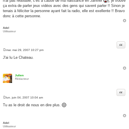
n'ai pas redoublé, c'es à cause de ma naissance en Janvier
), je trouve
s
a
ça extra de parler jeux vidéos avec des gens qui savent parler !! Sinon je
g
tenais à féliciter la personne ayant fait la radio, elle est exellente !! Bravo
e
donc à cette personne.
Adel
Utilisateur
Citer
mar. mai 29, 2007 10:27 pm
M
e
J'ai lu Le Chateau.
s
s
a
g
e
Julien
Rédacteur
Citer
lun. juin 04, 2007 10:04 am
M
e
Tu as le droit de nous en dire plus.
s
s
a
g
e
Adel
Utilisateur