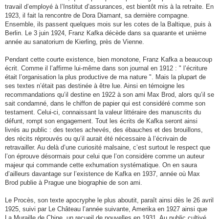
travail d’employé à l’Institut d’assurances, est bientôt mis à la retraite. En
1923, il fait la rencontre de Dora Diamant, sa dernière compagne.
Ensemble, ils passent quelques mois sur les cotes de la Baltique, puis à
Berlin. Le 3 juin 1924, Franz Kafka décède dans sa quarante et unième
année au sanatorium de Kierling, près de Vienne.
Pendant cette courte existence, bien monotone, Franz Kafka a beaucoup
écrit. Comme il l’affirme lui-même dans son journal en 1912 : " l’écriture
était l’organisation la plus productive de ma nature ". Mais la plupart de
ses textes n’était pas destinée à être lue. Ainsi en témoigne les
recommandations qu’il destine en 1922 à son ami Max Brod, alors qu’il se
sait condamné, dans le chiffon de papier qui est considéré comme son
testament. Celui-ci, connaissant la valeur littéraire des manuscrits du
défunt, rompt son engagement. Tout les écrits de Kafka seront ainsi
livrés au public : des textes achevés, des ébauches et des brouillons,
des récits réprouvés ou qu’il aurait été nécessaire à l’écrivain de
retravailler. Au delà d’une curiosité malsaine, c’est surtout le respect que
l’on éprouve désormais pour celui que l’on considère comme un auteur
majeur qui commande cette exhumation systématique. On en saura
d’ailleurs davantage sur l’existence de Kafka en 1937, année où Max
Brod publie à Prague une biographie de son ami.
Le Procès, son texte apocryphe le plus aboutit, paraît ainsi dès le 26 avril
1925, suivi par Le Château l’année suivante, Amerika en 1927 ainsi que
La Muraille de Chine, un recueil de nouvelles en 1931. Au public cultivé,