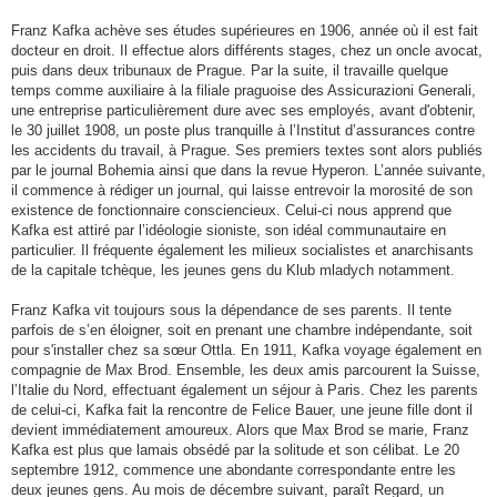
Franz Kafka achève ses études supérieures en 1906, année où il est fait
docteur en droit. Il effectue alors différents stages, chez un oncle avocat,
puis dans deux tribunaux de Prague. Par la suite, il travaille quelque
temps comme auxiliaire à la filiale praguoise des Assicurazioni Generali,
une entreprise particulièrement dure avec ses employés, avant d'obtenir,
le 30 juillet 1908, un poste plus tranquille à l’Institut d’assurances contre
les accidents du travail, à Prague. Ses premiers textes sont alors publiés
par le journal Bohemia ainsi que dans la revue Hyperon. L’année suivante,
il commence à rédiger un journal, qui laisse entrevoir la morosité de son
existence de fonctionnaire consciencieux. Celui-ci nous apprend que
Kafka est attiré par l’idéologie sioniste, son idéal communautaire en
particulier. Il fréquente également les milieux socialistes et anarchisants
de la capitale tchèque, les jeunes gens du Klub mladych notamment.
Franz Kafka vit toujours sous la dépendance de ses parents. Il tente
parfois de s’en éloigner, soit en prenant une chambre indépendante, soit
pour s'installer chez sa sœur Ottla. En 1911, Kafka voyage également en
compagnie de Max Brod. Ensemble, les deux amis parcourent la Suisse,
l’Italie du Nord, effectuant également un séjour à Paris. Chez les parents
de celui-ci, Kafka fait la rencontre de Felice Bauer, une jeune fille dont il
devient immédiatement amoureux. Alors que Max Brod se marie, Franz
Kafka est plus que lamais obsédé par la solitude et son célibat. Le 20
septembre 1912, commence une abondante correspondante entre les
deux jeunes gens. Au mois de décembre suivant, paraît Regard, un