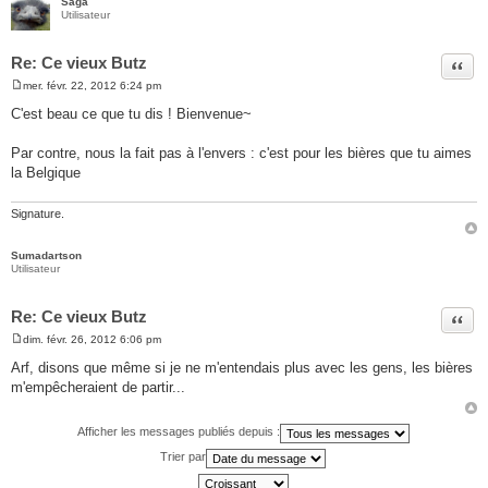
Saga
Utilisateur
Re: Ce vieux Butz
Citer
mer. févr. 22, 2012 6:24 pm
M
e
C'est beau ce que tu dis ! Bienvenue~
s
s
a
Par contre, nous la fait pas à l'envers : c'est pour les bières que tu aimes
g
la Belgique
e
Signature.
Sumadartson
Utilisateur
Re: Ce vieux Butz
Citer
dim. févr. 26, 2012 6:06 pm
M
e
Arf, disons que même si je ne m'entendais plus avec les gens, les bières
s
m'empêcheraient de partir...
s
a
g
e
Afficher les messages publiés depuis :
Trier par