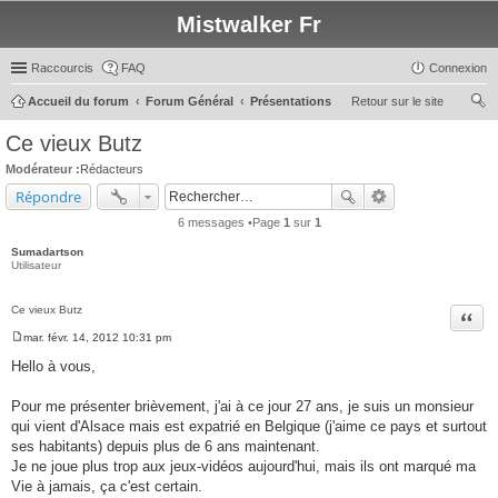
Mistwalker Fr
Raccourcis
FAQ
Connexion
Accueil du forum
Forum Général
Présentations
Retour sur le site
ec
Ce vieux Butz
her
Modérateur :
Rédacteurs
ch
Répondre
er
6 messages •Page
1
sur
1
Sumadartson
Utilisateur
Ce vieux Butz
Citer
mar. févr. 14, 2012 10:31 pm
M
e
Hello à vous,
s
s
a
Pour me présenter brièvement, j'ai à ce jour 27 ans, je suis un monsieur
g
qui vient d'Alsace mais est expatrié en Belgique (j'aime ce pays et surtout
e
ses habitants) depuis plus de 6 ans maintenant.
Je ne joue plus trop aux jeux-vidéos aujourd'hui, mais ils ont marqué ma
Vie à jamais, ça c'est certain.