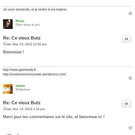
a
g
e
Je vous emmerde, et je rentre à ma maison.
Pives
Pipot dans le pot
Re: Ce vieux Butz
Citer
mer. févr. 15, 2012 12:50 pm
M
e
Bienvenue !
s
s
a
g
e
http://www.gameweb.fr
http://onamoreseriousnote.wordpress.com/
Julien
Rédacteur
Re: Ce vieux Butz
Citer
mer. févr. 15, 2012 1:16 pm
M
e
Merci pour tes commentaires sur le site, et bienvenue ici !
s
s
a
g
e