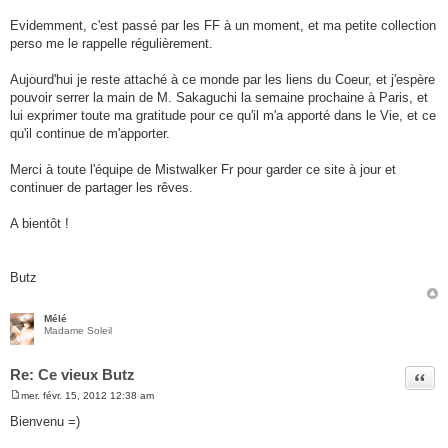
Evidemment, c'est passé par les FF à un moment, et ma petite collection
perso me le rappelle régulièrement.
Aujourd'hui je reste attaché à ce monde par les liens du Coeur, et j'espère
pouvoir serrer la main de M. Sakaguchi la semaine prochaine à Paris, et
lui exprimer toute ma gratitude pour ce qu'il m'a apporté dans le Vie, et ce
qu'il continue de m'apporter.
Merci à toute l'équipe de Mistwalker Fr pour garder ce site à jour et
continuer de partager les rêves.
A bientôt !
Butz
Mélé
Madame Soleil
Re: Ce vieux Butz
Citer
mer. févr. 15, 2012 12:38 am
M
e
Bienvenu =)
s
s