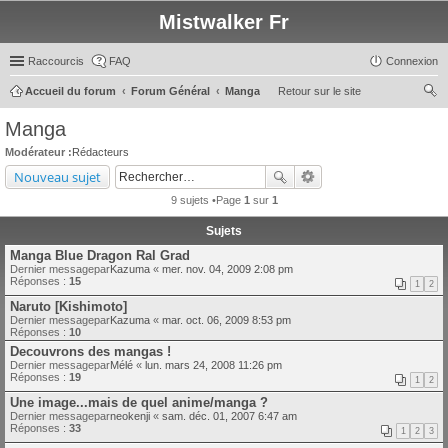
Mistwalker Fr
Raccourcis
FAQ
Connexion
Accueil du forum
Forum Général
Manga
Retour sur le site
ec
Manga
her
Modérateur :
Rédacteurs
ch
Nouveau sujet
er
9 sujets •Page
1
sur
1
Sujets
Manga Blue Dragon Ral Grad
Dernier messagepar
Kazuma
«
mer. nov. 04, 2009 2:08 pm
Réponses :
15
1
2
Naruto [Kishimoto]
Dernier messagepar
Kazuma
«
mar. oct. 06, 2009 8:53 pm
Réponses :
10
Decouvrons des mangas !
Dernier messagepar
Mélé
«
lun. mars 24, 2008 11:26 pm
Réponses :
19
1
2
Une image...mais de quel anime/manga ?
Dernier messagepar
neokenji
«
sam. déc. 01, 2007 6:47 am
Réponses :
33
1
2
3