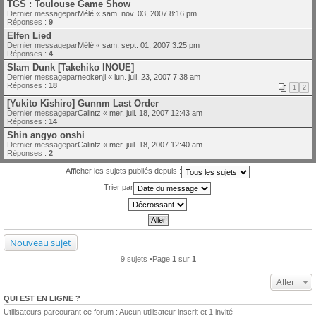
TGS : Toulouse Game Show
Dernier messagepar
Mélé
«
sam. nov. 03, 2007 8:16 pm
Réponses :
9
Elfen Lied
Dernier messagepar
Mélé
«
sam. sept. 01, 2007 3:25 pm
Réponses :
4
Slam Dunk [Takehiko INOUE]
Dernier messagepar
neokenji
«
lun. juil. 23, 2007 7:38 am
Réponses :
18
1
2
[Yukito Kishiro] Gunnm Last Order
Dernier messagepar
Calintz
«
mer. juil. 18, 2007 12:43 am
Réponses :
14
Shin angyo onshi
Dernier messagepar
Calintz
«
mer. juil. 18, 2007 12:40 am
Réponses :
2
Afficher les sujets publiés depuis :
Trier par
Nouveau sujet
9 sujets •Page
1
sur
1
Aller
QUI EST EN LIGNE ?
Utilisateurs parcourant ce forum : Aucun utilisateur inscrit et 1 invité