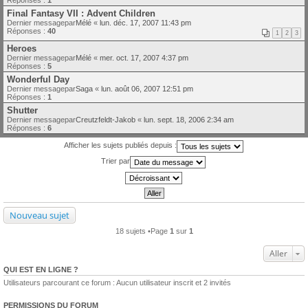
Final Fantasy VII : Advent Children
Dernier messagepar
Mélé
«
lun. déc. 17, 2007 11:43 pm
Réponses :
40
1
2
3
Heroes
Dernier messagepar
Mélé
«
mer. oct. 17, 2007 4:37 pm
Réponses :
5
Wonderful Day
Dernier messagepar
Saga
«
lun. août 06, 2007 12:51 pm
Réponses :
1
Shutter
Dernier messagepar
Creutzfeldt-Jakob
«
lun. sept. 18, 2006 2:34 am
Réponses :
6
Afficher les sujets publiés depuis :
Trier par
Nouveau sujet
18 sujets •Page
1
sur
1
Aller
QUI EST EN LIGNE ?
Utilisateurs parcourant ce forum : Aucun utilisateur inscrit et 2 invités
PERMISSIONS DU FORUM