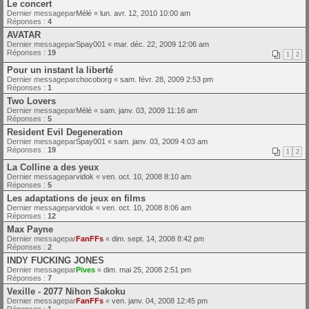
Le concert
Dernier messagepar
Mélé
«
lun. avr. 12, 2010 10:00 am
Réponses :
4
AVATAR
Dernier messagepar
Spay001
«
mar. déc. 22, 2009 12:06 am
Réponses :
19
1
2
Pour un instant la liberté
Dernier messagepar
chocoborg
«
sam. févr. 28, 2009 2:53 pm
Réponses :
1
Two Lovers
Dernier messagepar
Mélé
«
sam. janv. 03, 2009 11:16 am
Réponses :
5
Resident Evil Degeneration
Dernier messagepar
Spay001
«
sam. janv. 03, 2009 4:03 am
Réponses :
19
1
2
La Colline a des yeux
Dernier messagepar
vidok
«
ven. oct. 10, 2008 8:10 am
Réponses :
5
Les adaptations de jeux en films
Dernier messagepar
vidok
«
ven. oct. 10, 2008 8:06 am
Réponses :
12
Max Payne
Dernier messagepar
FanFFs
«
dim. sept. 14, 2008 8:42 pm
Réponses :
2
INDY FUCKING JONES
Dernier messagepar
Pives
«
dim. mai 25, 2008 2:51 pm
Réponses :
7
Vexille - 2077 Nihon Sakoku
Dernier messagepar
FanFFs
«
ven. janv. 04, 2008 12:45 pm
Réponses :
1