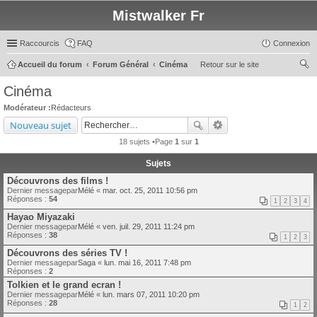
Mistwalker Fr
Raccourcis
FAQ
Connexion
Accueil du forum
Forum Général
Cinéma
Retour sur le site
ec
Cinéma
her
Modérateur :
Rédacteurs
ch
Nouveau sujet
er
18 sujets •Page
1
sur
1
Sujets
Découvrons des films !
Dernier messagepar
Mélé
«
mar. oct. 25, 2011 10:56 pm
Réponses :
54
1
2
3
4
Hayao Miyazaki
Dernier messagepar
Mélé
«
ven. juil. 29, 2011 11:24 pm
Réponses :
38
1
2
3
Découvrons des séries TV !
Dernier messagepar
Saga
«
lun. mai 16, 2011 7:48 pm
Réponses :
2
Tolkien et le grand ecran !
Dernier messagepar
Mélé
«
lun. mars 07, 2011 10:20 pm
Réponses :
28
1
2