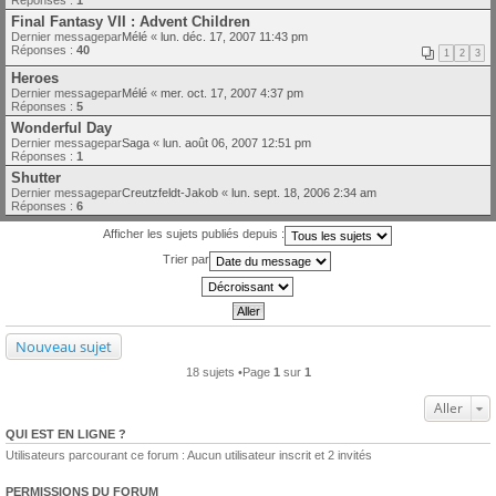
Final Fantasy VII : Advent Children
Dernier messagepar
Mélé
«
lun. déc. 17, 2007 11:43 pm
Réponses :
40
1
2
3
Heroes
Dernier messagepar
Mélé
«
mer. oct. 17, 2007 4:37 pm
Réponses :
5
Wonderful Day
Dernier messagepar
Saga
«
lun. août 06, 2007 12:51 pm
Réponses :
1
Shutter
Dernier messagepar
Creutzfeldt-Jakob
«
lun. sept. 18, 2006 2:34 am
Réponses :
6
Afficher les sujets publiés depuis :
Trier par
Nouveau sujet
18 sujets •Page
1
sur
1
Aller
QUI EST EN LIGNE ?
Utilisateurs parcourant ce forum : Aucun utilisateur inscrit et 2 invités
PERMISSIONS DU FORUM