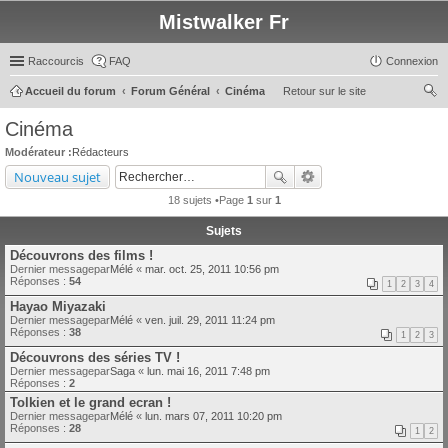
Mistwalker Fr
Raccourcis
FAQ
Connexion
Accueil du forum
Forum Général
Cinéma
Retour sur le site
ec
Cinéma
her
Modérateur :
Rédacteurs
ch
Nouveau sujet
er
18 sujets •Page
1
sur
1
Sujets
Découvrons des films !
Dernier messagepar
Mélé
«
mar. oct. 25, 2011 10:56 pm
Réponses :
54
1
2
3
4
Hayao Miyazaki
Dernier messagepar
Mélé
«
ven. juil. 29, 2011 11:24 pm
Réponses :
38
1
2
3
Découvrons des séries TV !
Dernier messagepar
Saga
«
lun. mai 16, 2011 7:48 pm
Réponses :
2
Tolkien et le grand ecran !
Dernier messagepar
Mélé
«
lun. mars 07, 2011 10:20 pm
Réponses :
28
1
2