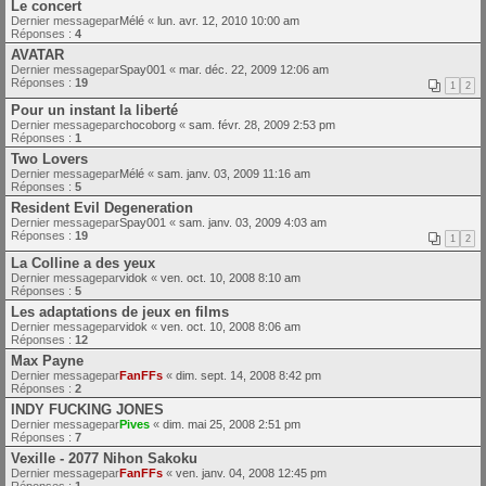
Le concert
Dernier messagepar
Mélé
«
lun. avr. 12, 2010 10:00 am
Réponses :
4
AVATAR
Dernier messagepar
Spay001
«
mar. déc. 22, 2009 12:06 am
Réponses :
19
1
2
Pour un instant la liberté
Dernier messagepar
chocoborg
«
sam. févr. 28, 2009 2:53 pm
Réponses :
1
Two Lovers
Dernier messagepar
Mélé
«
sam. janv. 03, 2009 11:16 am
Réponses :
5
Resident Evil Degeneration
Dernier messagepar
Spay001
«
sam. janv. 03, 2009 4:03 am
Réponses :
19
1
2
La Colline a des yeux
Dernier messagepar
vidok
«
ven. oct. 10, 2008 8:10 am
Réponses :
5
Les adaptations de jeux en films
Dernier messagepar
vidok
«
ven. oct. 10, 2008 8:06 am
Réponses :
12
Max Payne
Dernier messagepar
FanFFs
«
dim. sept. 14, 2008 8:42 pm
Réponses :
2
INDY FUCKING JONES
Dernier messagepar
Pives
«
dim. mai 25, 2008 2:51 pm
Réponses :
7
Vexille - 2077 Nihon Sakoku
Dernier messagepar
FanFFs
«
ven. janv. 04, 2008 12:45 pm
Réponses :
1