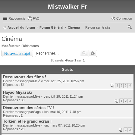
Mistwalker Fr
Raccourcis
FAQ
Connexion
Accueil du forum
Forum Général
Cinéma
Retour sur le site
ec
Cinéma
her
Modérateur :
Rédacteurs
ch
Nouveau sujet
er
18 sujets •Page
1
sur
1
Sujets
Découvrons des films !
Dernier messagepar
Mélé
«
mar. oct. 25, 2011 10:56 pm
Réponses :
54
1
2
3
4
Hayao Miyazaki
Dernier messagepar
Mélé
«
ven. juil. 29, 2011 11:24 pm
Réponses :
38
1
2
3
Découvrons des séries TV !
Dernier messagepar
Saga
«
lun. mai 16, 2011 7:48 pm
Réponses :
2
Tolkien et le grand ecran !
Dernier messagepar
Mélé
«
lun. mars 07, 2011 10:20 pm
Réponses :
28
1
2