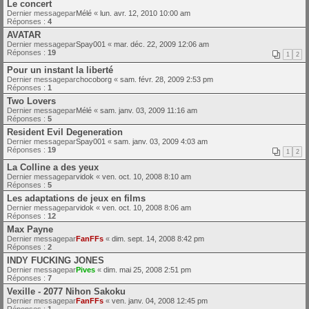
Le concert
Dernier messagepar
Mélé
«
lun. avr. 12, 2010 10:00 am
Réponses :
4
AVATAR
Dernier messagepar
Spay001
«
mar. déc. 22, 2009 12:06 am
Réponses :
19
1
2
Pour un instant la liberté
Dernier messagepar
chocoborg
«
sam. févr. 28, 2009 2:53 pm
Réponses :
1
Two Lovers
Dernier messagepar
Mélé
«
sam. janv. 03, 2009 11:16 am
Réponses :
5
Resident Evil Degeneration
Dernier messagepar
Spay001
«
sam. janv. 03, 2009 4:03 am
Réponses :
19
1
2
La Colline a des yeux
Dernier messagepar
vidok
«
ven. oct. 10, 2008 8:10 am
Réponses :
5
Les adaptations de jeux en films
Dernier messagepar
vidok
«
ven. oct. 10, 2008 8:06 am
Réponses :
12
Max Payne
Dernier messagepar
FanFFs
«
dim. sept. 14, 2008 8:42 pm
Réponses :
2
INDY FUCKING JONES
Dernier messagepar
Pives
«
dim. mai 25, 2008 2:51 pm
Réponses :
7
Vexille - 2077 Nihon Sakoku
Dernier messagepar
FanFFs
«
ven. janv. 04, 2008 12:45 pm
Réponses :
1