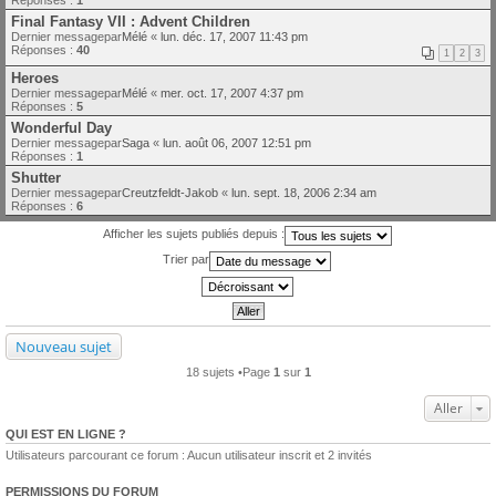
Final Fantasy VII : Advent Children
Dernier messagepar
Mélé
«
lun. déc. 17, 2007 11:43 pm
Réponses :
40
1
2
3
Heroes
Dernier messagepar
Mélé
«
mer. oct. 17, 2007 4:37 pm
Réponses :
5
Wonderful Day
Dernier messagepar
Saga
«
lun. août 06, 2007 12:51 pm
Réponses :
1
Shutter
Dernier messagepar
Creutzfeldt-Jakob
«
lun. sept. 18, 2006 2:34 am
Réponses :
6
Afficher les sujets publiés depuis :
Trier par
Nouveau sujet
18 sujets •Page
1
sur
1
Aller
QUI EST EN LIGNE ?
Utilisateurs parcourant ce forum : Aucun utilisateur inscrit et 2 invités
PERMISSIONS DU FORUM