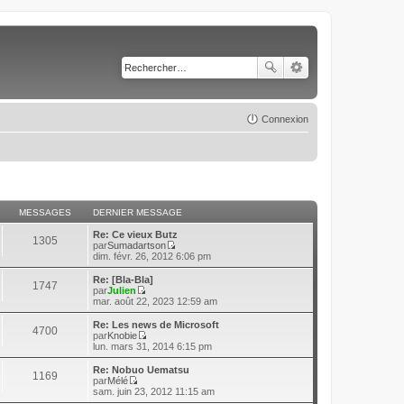
Connexion
MESSAGES
DERNIER MESSAGE
Re: Ce vieux Butz
1305
par
Sumadartson
C
dim. févr. 26, 2012 6:06 pm
o
n
Re: [Bla-Bla]
1747
s
par
Julien
u
C
mar. août 22, 2023 12:59 am
l
o
t
n
Re: Les news de Microsoft
4700
e
s
par
Knobie
r
u
C
lun. mars 31, 2014 6:15 pm
l
l
o
e
t
n
Re: Nobuo Uematsu
d
1169
e
s
par
Mélé
e
r
u
C
sam. juin 23, 2012 11:15 am
r
l
l
o