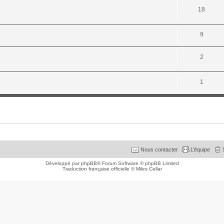
18
9
2
1
Nous contacter
L’équipe
Développé par
phpBB
® Forum Software © phpBB Limited
Traduction française officielle
©
Miles Cellar