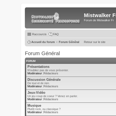
Mistwalker F
Forum de Mistwalker Fr
Raccourcis
FAQ
Accueil du forum
Forum Général
Retour sur le site
Forum Général
FORUM
Présentations
N'oubliez pas de vous présenter.
Modérateur :
Rédacteurs
Discussion Générale
De tout et de rien.
Modérateur :
Rédacteurs
Jeux-Vidéo
Un jeu coup de coeur ? Venez en parler.
Modérateur :
Rédacteurs
Musique
Plutôt rock, ou classique ?
Modérateur :
Rédacteurs