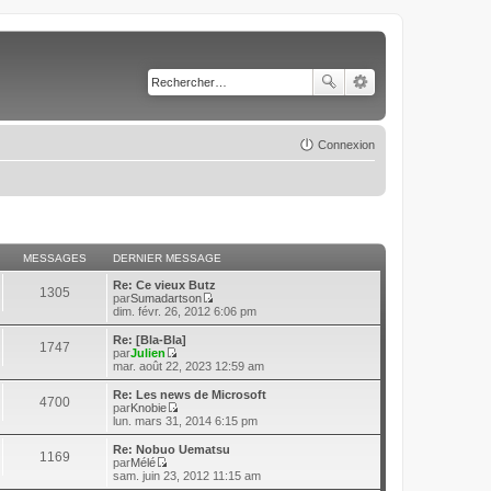
Connexion
MESSAGES
DERNIER MESSAGE
Re: Ce vieux Butz
1305
par
Sumadartson
C
dim. févr. 26, 2012 6:06 pm
o
n
Re: [Bla-Bla]
1747
s
par
Julien
u
C
mar. août 22, 2023 12:59 am
l
o
t
n
Re: Les news de Microsoft
4700
e
s
par
Knobie
r
u
C
lun. mars 31, 2014 6:15 pm
l
l
o
e
t
n
Re: Nobuo Uematsu
d
1169
e
s
par
Mélé
e
r
u
C
sam. juin 23, 2012 11:15 am
r
l
l
o