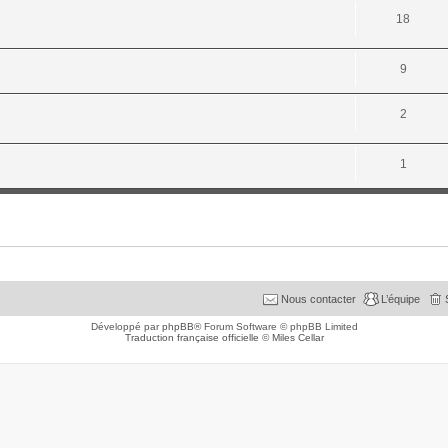
18
9
2
1
Nous contacter
L’équipe
Développé par
phpBB
® Forum Software © phpBB Limited
Traduction française officielle
©
Miles Cellar