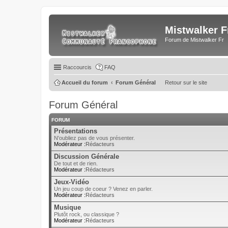
Mistwalker F
Forum de Mistwalker Fr
Raccourcis
FAQ
Accueil du forum
Forum Général
Retour sur le site
Forum Général
FORUM
Présentations
N'oubliez pas de vous présenter.
Modérateur :
Rédacteurs
Discussion Générale
De tout et de rien.
Modérateur :
Rédacteurs
Jeux-Vidéo
Un jeu coup de coeur ? Venez en parler.
Modérateur :
Rédacteurs
Musique
Plutôt rock, ou classique ?
Modérateur :
Rédacteurs