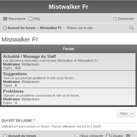
Mistwalker Fr
Raccourcis
FAQ
Connexion
Accueil du forum
Mistwalker Fr
Retour sur le site
ec
Mistwalker Fr
her
Forum
ch
Actualité / Message du Staff
er
Les dernières nouvelles concernant Mistwalker et Mistwalker Fr.
Modérateur :
Rédacteurs
Sujets :
415
Suggestions
Tout ce qui pourrait améliorer le site ou le forum...
Modérateur :
Rédacteurs
Sujets :
6
Problèmes
Signaler un problème concernant le site ou le forum.
Modérateur :
Rédacteurs
Sujets :
4
Aller
QUI EST EN LIGNE ?
Utilisateurs parcourant ce forum : Aucun utilisateur inscrit et 1 invité
Accueil du forum
Nous contacter
L’équipe