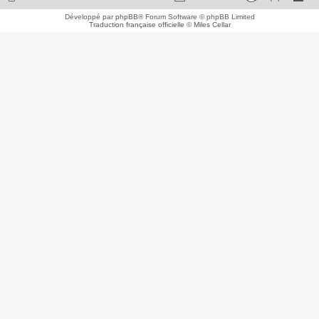
Développé par
phpBB
® Forum Software © phpBB Limited
Traduction française officielle
©
Miles Cellar