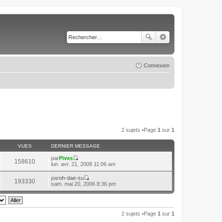
Connexion
2 sujets •Page
1
sur
1
VUES
DERNIER MESSAGE
par
Pives
158610
C
lun. avr. 21, 2008 11:06 am
o
n
par
oh-dae-su
193330
s
C
sam. mai 20, 2006 8:36 pm
u
o
l
n
t
s
e
u
r
l
2 sujets •Page
1
sur
1
l
t