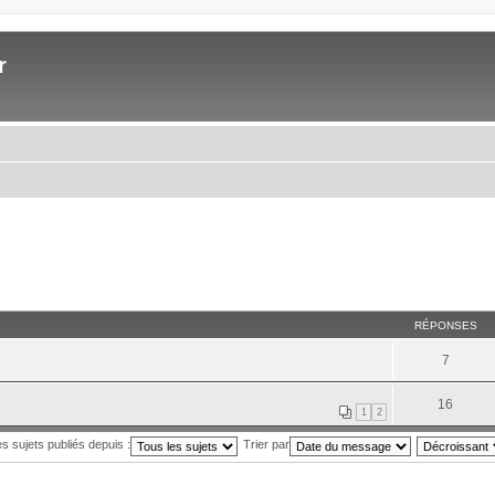
r
RÉPONSES
7
16
1
2
es sujets publiés depuis :
Trier par