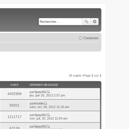
Connexion
26 sujets •Page
1
sur
1
VUES
DERNIER MESSAGE
par
Spay001
4402969
C
jeu. juin 20, 2013 2:57 pm
o
n
par
Knobie
59201
s
C
sam. oct. 06, 2012 11:16 am
u
o
l
n
par
Spay001
t
1211717
s
C
ven. juil. 20, 2012 11:04 am
e
u
o
r
l
n
l
par
Spay001
t
62128
s