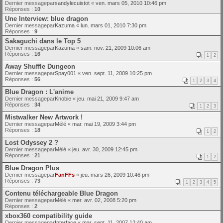
Dernier messagepar
sandylecuistot
«
ven. mars 05, 2010 10:46 pm
Réponses :
10
Une Interview: blue dragon
Dernier messagepar
Kazuma
«
lun. mars 01, 2010 7:30 pm
Réponses :
9
Sakaguchi dans le Top 5
Dernier messagepar
Kazuma
«
sam. nov. 21, 2009 10:06 am
Réponses :
16
1
2
Away Shuffle Dungeon
Dernier messagepar
Spay001
«
ven. sept. 11, 2009 10:25 pm
Réponses :
56
1
2
3
4
Blue Dragon : L'anime
Dernier messagepar
Knobie
«
jeu. mai 21, 2009 9:47 am
Réponses :
34
1
2
3
Mistwalker New Artwork !
Dernier messagepar
Mélé
«
mar. mai 19, 2009 3:44 pm
Réponses :
18
1
2
Lost Odyssey 2 ?
Dernier messagepar
Mélé
«
jeu. avr. 30, 2009 12:45 pm
Réponses :
21
1
2
Blue Dragon Plus
Dernier messagepar
FanFFs
«
jeu. mars 26, 2009 10:46 pm
Réponses :
73
1
2
3
4
5
Contenu téléchargeable Blue Dragon
Dernier messagepar
Mélé
«
mer. avr. 02, 2008 5:20 pm
Réponses :
2
xbox360 compatibility guide
Dernier messagepar
Interface
«
mar. sept. 11, 2007 12:40 am