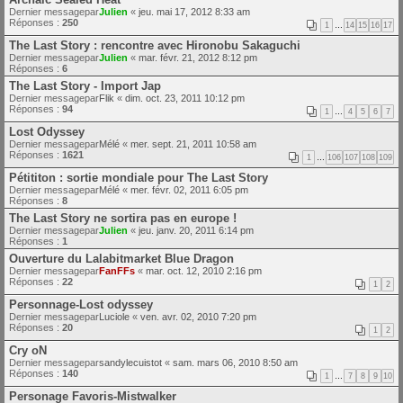
Dernier messagepar
Julien
«
jeu. mai 17, 2012 8:33 am
Réponses :
250
1
…
14
15
16
17
The Last Story : rencontre avec Hironobu Sakaguchi
Dernier messagepar
Julien
«
mar. févr. 21, 2012 8:12 pm
Réponses :
6
The Last Story - Import Jap
Dernier messagepar
Flik
«
dim. oct. 23, 2011 10:12 pm
Réponses :
94
1
…
4
5
6
7
Lost Odyssey
Dernier messagepar
Mélé
«
mer. sept. 21, 2011 10:58 am
Réponses :
1621
1
…
106
107
108
109
Pétititon : sortie mondiale pour The Last Story
Dernier messagepar
Mélé
«
mer. févr. 02, 2011 6:05 pm
Réponses :
8
The Last Story ne sortira pas en europe !
Dernier messagepar
Julien
«
jeu. janv. 20, 2011 6:14 pm
Réponses :
1
Ouverture du Lalabitmarket Blue Dragon
Dernier messagepar
FanFFs
«
mar. oct. 12, 2010 2:16 pm
Réponses :
22
1
2
Personnage-Lost odyssey
Dernier messagepar
Luciole
«
ven. avr. 02, 2010 7:20 pm
Réponses :
20
1
2
Cry oN
Dernier messagepar
sandylecuistot
«
sam. mars 06, 2010 8:50 am
Réponses :
140
1
…
7
8
9
10
Personage Favoris-Mistwalker