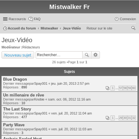
Mistwalker Fr
Raccourcis
FAQ
Connexion
Accueil du forum
Mistwalker
Jeux-Vidéo
Retour sur le site
ec
Jeux-Vidéo
her
Modérateur :
Rédacteurs
ch
Nouveau sujet
er
26 sujets •Page
1
sur
1
Sujets
Blue Dragon
Dernier messagepar
Spay001
«
jeu. juin 20, 2013 2:57 pm
Réponses :
890
1
…
57
58
59
60
Un millenaire de rêve
Dernier messagepar
Knobie
«
sam. oct. 06, 2012 11:16 am
Réponses :
10
The Last Story
Dernier messagepar
Spay001
«
ven. juil. 20, 2012 11:04 am
Réponses :
477
1
…
29
30
31
32
Party Wave
Dernier messagepar
Spay001
«
ven. juil. 20, 2012 11:03 am
Réponses :
3
Archaic Sealed Heat