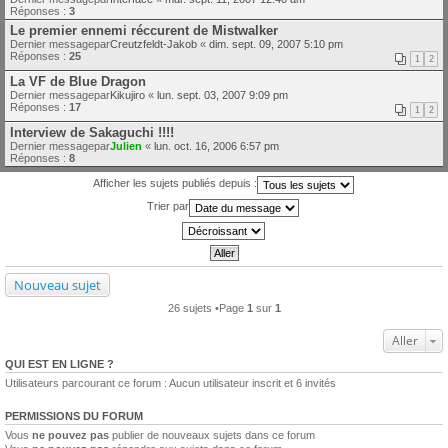
Réponses :
3
Le premier ennemi réccurent de Mistwalker
Dernier messagepar
Creutzfeldt-Jakob
«
dim. sept. 09, 2007 5:10 pm
Réponses :
25
1
2
La VF de Blue Dragon
Dernier messagepar
Kikujiro
«
lun. sept. 03, 2007 9:09 pm
Réponses :
17
1
2
Interview de Sakaguchi !!!!
Dernier messagepar
Julien
«
lun. oct. 16, 2006 6:57 pm
Réponses :
8
Afficher les sujets publiés depuis :
Trier par
Nouveau sujet
26 sujets •Page
1
sur
1
Aller
QUI EST EN LIGNE ?
Utilisateurs parcourant ce forum : Aucun utilisateur inscrit et 6 invités
PERMISSIONS DU FORUM
Vous
ne pouvez pas
publier de nouveaux sujets dans ce forum