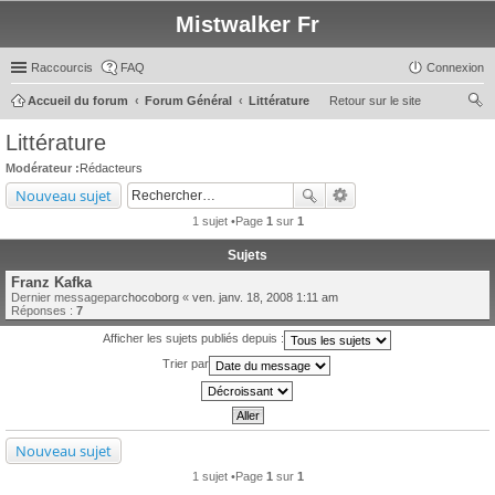
Mistwalker Fr
Raccourcis
FAQ
Connexion
Accueil du forum
Forum Général
Littérature
Retour sur le site
ec
Littérature
her
Modérateur :
Rédacteurs
ch
Nouveau sujet
er
1 sujet •Page
1
sur
1
Sujets
Franz Kafka
Dernier messagepar
chocoborg
«
ven. janv. 18, 2008 1:11 am
Réponses :
7
Afficher les sujets publiés depuis :
Trier par
Nouveau sujet
1 sujet •Page
1
sur
1