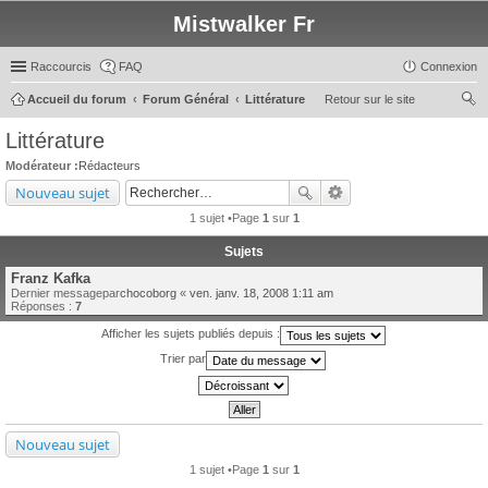
Mistwalker Fr
Raccourcis
FAQ
Connexion
Accueil du forum
Forum Général
Littérature
Retour sur le site
ec
Littérature
her
Modérateur :
Rédacteurs
ch
Nouveau sujet
er
1 sujet •Page
1
sur
1
Sujets
Franz Kafka
Dernier messagepar
chocoborg
«
ven. janv. 18, 2008 1:11 am
Réponses :
7
Afficher les sujets publiés depuis :
Trier par
Nouveau sujet
1 sujet •Page
1
sur
1