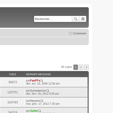
Connexion
96 sujets
1
2
VUES
DERNIER MESSAGE
par
FanFFs
36672
C
dim. avr. 16, 2006 12:56 pm
o
n
par
Sumadartson
120751
s
C
dim. févr. 26, 2012 6:06 pm
u
o
l
n
par
Nayamu
t
104793
s
C
mar. janv. 17, 2012 7:20 pm
e
u
o
r
l
n
l
par
Julien
t
54319
s