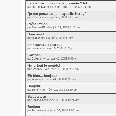
Est-ce bien utile que je présente ? lol
par
Lord of Darkness
»dim. sept. 21, 2008 4:09 pm
"je me presente, je m'appelle Henry"
par
Elessar
»mar. août 26, 2008 9:41 pm
Présentation
par
Shadow95
»dim. juin 22, 2008 4:46 pm
Bonsoiiir !
par
Mist
»sam. avr. 19, 2008 9:14 pm
un nouveau debarque
par
Eisen
»mer. avr. 09, 2008 7:52 pm
Gakman !
par
Gakman
»mar. avr. 01, 2008 9:09 am
Hello tout le monde!
par
Grégory
»ven. févr. 29, 2008 3:06 am
Eh bien... bonjour.
par
vidok
»dim. févr. 24, 2008 11:38 pm
Bonjour
par
Shitan
»ven. févr. 22, 2008 12:30 pm
Salut à tous
par
Chrono
»ven. janv. 18, 2008 12:25 am
Bonjour !!
par
Pomme
»sam. janv. 05, 2008 9:26 pm