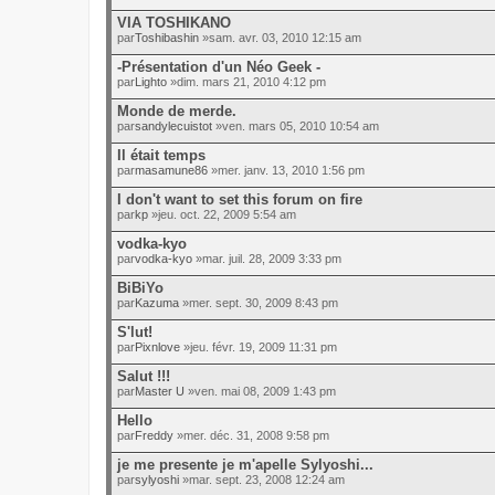
VIA TOSHIKANO
par
Toshibashin
»sam. avr. 03, 2010 12:15 am
-Présentation d'un Néo Geek -
par
Lighto
»dim. mars 21, 2010 4:12 pm
Monde de merde.
par
sandylecuistot
»ven. mars 05, 2010 10:54 am
Il était temps
par
masamune86
»mer. janv. 13, 2010 1:56 pm
I don't want to set this forum on fire
par
kp
»jeu. oct. 22, 2009 5:54 am
vodka-kyo
par
vodka-kyo
»mar. juil. 28, 2009 3:33 pm
BiBiYo
par
Kazuma
»mer. sept. 30, 2009 8:43 pm
S'lut!
par
Pixnlove
»jeu. févr. 19, 2009 11:31 pm
Salut !!!
par
Master U
»ven. mai 08, 2009 1:43 pm
Hello
par
Freddy
»mer. déc. 31, 2008 9:58 pm
je me presente je m'apelle Sylyoshi...
par
sylyoshi
»mar. sept. 23, 2008 12:24 am