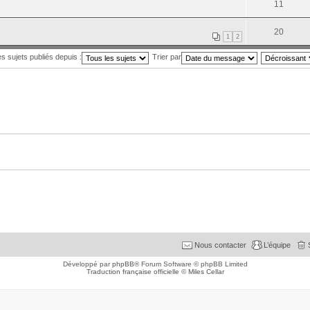
11
20
1
2
es sujets publiés depuis :
Trier par
Nous contacter
L’équipe
Développé par
phpBB
® Forum Software © phpBB Limited
Traduction française officielle
©
Miles Cellar