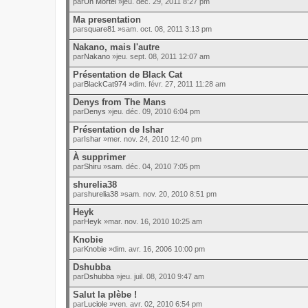
par
Un Mortel
»jeu. déc. 29, 2011 8:27 pm
Ma presentation
par
square81
»sam. oct. 08, 2011 3:13 pm
Nakano, mais l'autre
par
Nakano
»jeu. sept. 08, 2011 12:07 am
Présentation de Black Cat
par
BlackCat974
»dim. févr. 27, 2011 11:28 am
Denys from The Mans
par
Denys
»jeu. déc. 09, 2010 6:04 pm
Présentation de Ishar
par
Ishar
»mer. nov. 24, 2010 12:40 pm
À supprimer
par
Shiru
»sam. déc. 04, 2010 7:05 pm
shurelia38
par
shurelia38
»sam. nov. 20, 2010 8:51 pm
Heyk
par
Heyk
»mar. nov. 16, 2010 10:25 am
Knobie
par
Knobie
»dim. avr. 16, 2006 10:00 pm
Dshubba
par
Dshubba
»jeu. juil. 08, 2010 9:47 am
Salut la plèbe !
par
Luciole
»ven. avr. 02, 2010 6:54 pm