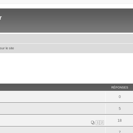
r
sur le site
RÉPONSES
0
5
18
1
2
7