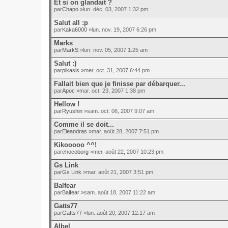
Et si on glandait ?
par
Chapo
»lun. déc. 03, 2007 1:32 pm
Salut all :p
par
Kaka6000
»lun. nov. 19, 2007 6:26 pm
Marks
par
MarkS
»lun. nov. 05, 2007 1:25 am
Salut :)
par
pikasis
»mer. oct. 31, 2007 6:44 pm
Fallait bien que je finisse par débarquer...
par
Apoc
»mar. oct. 23, 2007 1:38 pm
Hellow !
par
Ryushin
»sam. oct. 06, 2007 9:07 am
Comme il se doit...
par
Eleandras
»mar. août 28, 2007 7:51 pm
Kikooooo ^^!
par
chocoborg
»mer. août 22, 2007 10:23 pm
Gs Link
par
Gs Link
»mar. août 21, 2007 3:51 pm
Balfear
par
Balfear
»sam. août 18, 2007 11:22 am
Gatts77
par
Gatts77
»lun. août 20, 2007 12:17 am
Albel