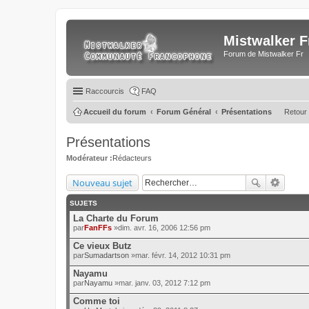
Mistwalker F
Forum de Mistwalker Fr
Raccourcis
FAQ
Accueil du forum
Forum Général
Présentations
Retour 
Présentations
Modérateur :
Rédacteurs
Nouveau sujet
SUJETS
La Charte du Forum
par
FanFFs
»dim. avr. 16, 2006 12:56 pm
Ce vieux Butz
par
Sumadartson
»mar. févr. 14, 2012 10:31 pm
Nayamu
par
Nayamu
»mar. janv. 03, 2012 7:12 pm
Comme toi