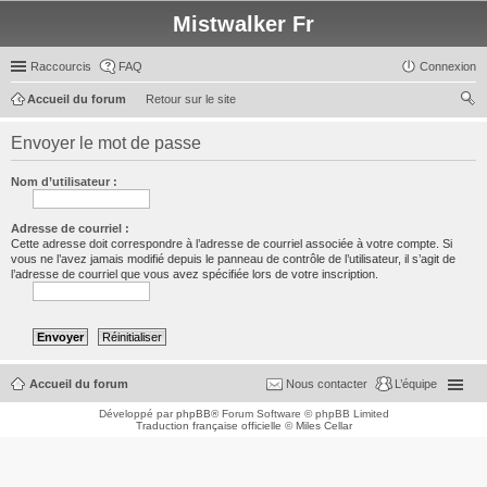
Mistwalker Fr
Raccourcis
FAQ
Connexion
Accueil du forum
Retour sur le site
ec
Envoyer le mot de passe
her
ch
Nom d’utilisateur :
er
Adresse de courriel :
Cette adresse doit correspondre à l’adresse de courriel associée à votre compte. Si
vous ne l’avez jamais modifié depuis le panneau de contrôle de l’utilisateur, il s’agit de
l’adresse de courriel que vous avez spécifiée lors de votre inscription.
Accueil du forum
Nous contacter
L’équipe
Développé par
phpBB
® Forum Software © phpBB Limited
Traduction française officielle
©
Miles Cellar