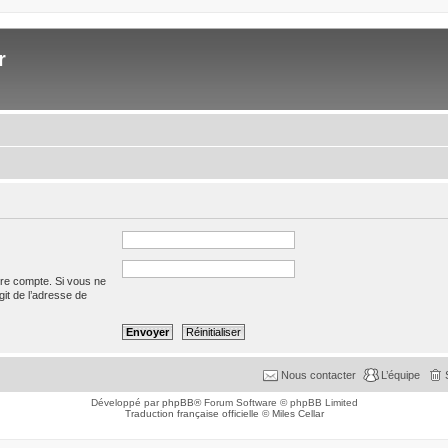
r
tre compte. Si vous ne
agit de l’adresse de
Nous contacter
L’équipe
Développé par
phpBB
® Forum Software © phpBB Limited
Traduction française officielle
©
Miles Cellar