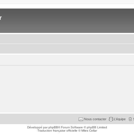
r
Nous contacter
L’équipe
Développé par
phpBB
® Forum Software © phpBB Limited
Traduction française officielle
©
Miles Cellar