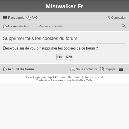
Mistwalker Fr
Raccourcis
FAQ
Connexion
Accueil du forum
Retour sur le site
ec
Supprimer tous les cookies du forum
her
ch
Êtes-vous sûr de vouloir supprimer les cookies de ce forum ?
er
Accueil du forum
Nous contacter
L’équipe
Développé par
phpBB
® Forum Software © phpBB Limited
Traduction française officielle
©
Miles Cellar