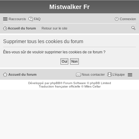
Mistwalker Fr
Raccourcis
FAQ
Connexion
Accueil du forum
Retour sur le site
ec
Supprimer tous les cookies du forum
her
ch
Êtes-vous sûr de vouloir supprimer les cookies de ce forum ?
er
Accueil du forum
Nous contacter
L’équipe
Développé par
phpBB
® Forum Software © phpBB Limited
Traduction française officielle
©
Miles Cellar