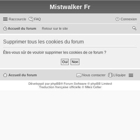
Mistwalker Fr
Raccourcis
FAQ
Connexion
Accueil du forum
Retour sur le site
ec
Supprimer tous les cookies du forum
her
ch
Êtes-vous sûr de vouloir supprimer les cookies de ce forum ?
er
Accueil du forum
Nous contacter
L’équipe
Développé par
phpBB
® Forum Software © phpBB Limited
Traduction française officielle
©
Miles Cellar