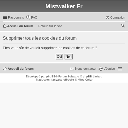
Mistwalker Fr
Raccourcis
FAQ
Connexion
Accueil du forum
Retour sur le site
ec
Supprimer tous les cookies du forum
her
ch
Êtes-vous sûr de vouloir supprimer les cookies de ce forum ?
er
Accueil du forum
Nous contacter
L’équipe
Développé par
phpBB
® Forum Software © phpBB Limited
Traduction française officielle
©
Miles Cellar