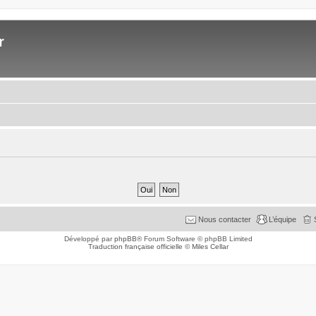
r
Nous contacter
L’équipe
Développé par
phpBB
® Forum Software © phpBB Limited
Traduction française officielle
©
Miles Cellar