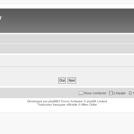
r
Nous contacter
L’équipe
Développé par
phpBB
® Forum Software © phpBB Limited
Traduction française officielle
©
Miles Cellar