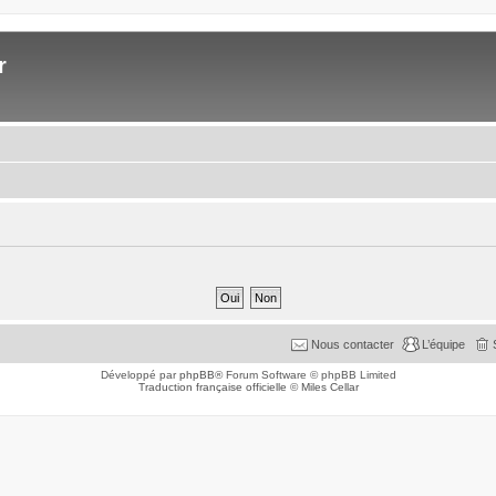
r
Nous contacter
L’équipe
Développé par
phpBB
® Forum Software © phpBB Limited
Traduction française officielle
©
Miles Cellar