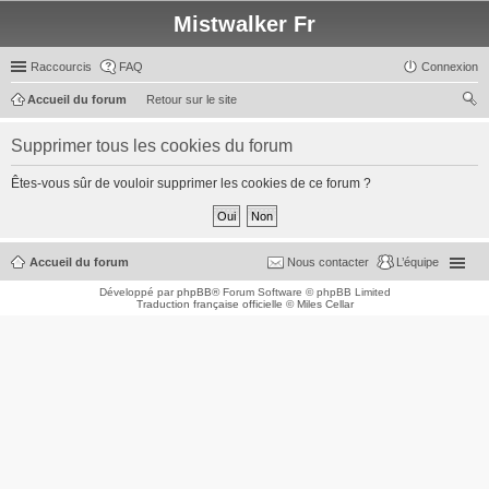
Mistwalker Fr
Raccourcis
FAQ
Connexion
Accueil du forum
Retour sur le site
ec
Supprimer tous les cookies du forum
her
ch
Êtes-vous sûr de vouloir supprimer les cookies de ce forum ?
er
Accueil du forum
Nous contacter
L’équipe
Développé par
phpBB
® Forum Software © phpBB Limited
Traduction française officielle
©
Miles Cellar