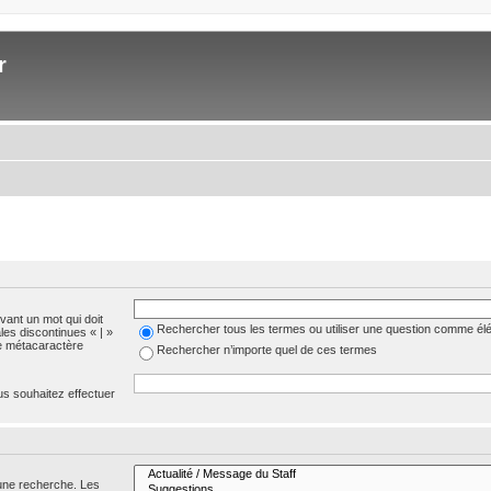
r
evant un mot qui doit
Rechercher tous les termes ou utiliser une question comme él
les discontinues « | »
me métacaractère
Rechercher n’importe quel de ces termes
us souhaitez effectuer
 une recherche. Les