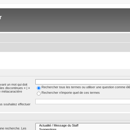
r
evant un mot qui doit
Rechercher tous les termes ou utiliser une question comme él
les discontinues « | »
me métacaractère
Rechercher n’importe quel de ces termes
us souhaitez effectuer
 une recherche. Les