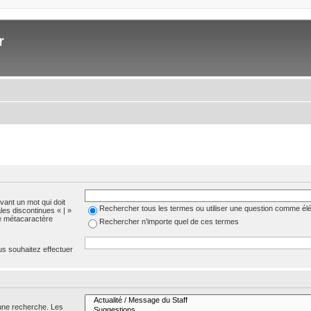
r
evant un mot qui doit
Rechercher tous les termes ou utiliser une question comme él
les discontinues « | »
me métacaractère
Rechercher n’importe quel de ces termes
us souhaitez effectuer
 une recherche. Les