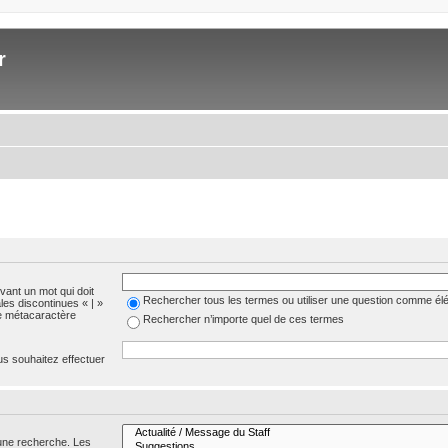
r
evant un mot qui doit
Rechercher tous les termes ou utiliser une question comme él
les discontinues « | »
me métacaractère
Rechercher n’importe quel de ces termes
us souhaitez effectuer
 une recherche. Les