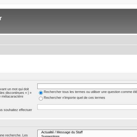
r
evant un mot qui doit
Rechercher tous les termes ou utiliser une question comme él
les discontinues « | »
me métacaractère
Rechercher n’importe quel de ces termes
us souhaitez effectuer
 une recherche. Les