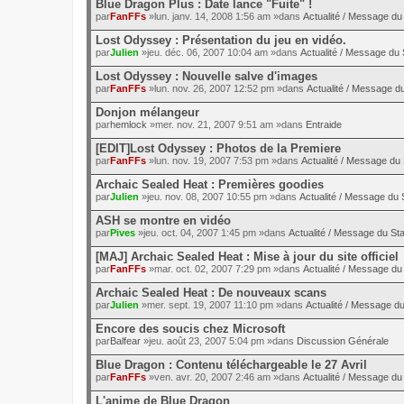
Blue Dragon Plus : Date lance "Fuite" !
par
FanFFs
»lun. janv. 14, 2008 1:56 am »dans
Actualité / Message du 
Lost Odyssey : Présentation du jeu en vidéo.
par
Julien
»jeu. déc. 06, 2007 10:04 am »dans
Actualité / Message du 
Lost Odyssey : Nouvelle salve d'images
par
FanFFs
»lun. nov. 26, 2007 12:52 pm »dans
Actualité / Message du
Donjon mélangeur
par
hemlock
»mer. nov. 21, 2007 9:51 am »dans
Entraide
[EDIT]Lost Odyssey : Photos de la Premiere
par
FanFFs
»lun. nov. 19, 2007 7:53 pm »dans
Actualité / Message du 
Archaic Sealed Heat : Premières goodies
par
Julien
»jeu. nov. 08, 2007 10:55 pm »dans
Actualité / Message du S
ASH se montre en vidéo
par
Pives
»jeu. oct. 04, 2007 1:45 pm »dans
Actualité / Message du Sta
[MAJ] Archaic Sealed Heat : Mise à jour du site officiel
par
FanFFs
»mar. oct. 02, 2007 7:29 pm »dans
Actualité / Message du 
Archaic Sealed Heat : De nouveaux scans
par
Julien
»mer. sept. 19, 2007 11:10 pm »dans
Actualité / Message du
Encore des soucis chez Microsoft
par
Balfear
»jeu. août 23, 2007 5:04 pm »dans
Discussion Générale
Blue Dragon : Contenu téléchargeable le 27 Avril
par
FanFFs
»ven. avr. 20, 2007 2:46 am »dans
Actualité / Message du 
L'anime de Blue Dragon