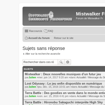
Mistwalker F
Forum de Mistwalker Fr
Raccourcis
FAQ
Accueil du forum
Retour sur le site
Sujets sans réponse
Aller sur la recherche avancée
SUJETS
Mistwalker : Deux nouvelles musiques d'un futur jeu
par
Julien
»mer. juin 14, 2017 9:20 am »dans
Actualité / Message du St
Lost Odyssey : Le jeu enfin disponible en numérique
par
Julien
»jeu. déc. 15, 2016 10:01 am »dans
Actualité / Message du 
Terra Battle : Des goodies en vente dans le monde enti
par
Julien
»ven. avr. 15, 2016 4:41 pm »dans
Actualité / Message du S
Terra Battle : Hironobu Sakaguchi interprète High Sky