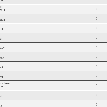
taff
to
0
Staff
0
Staff
0
aff
0
ff
0
taff
0
taff
0
aff
0
aff
anglais
0
taff
0
ff
0
aff