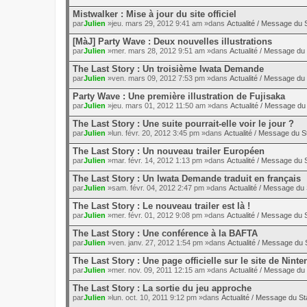
Mistwalker : Mise à jour du site officiel
par
Julien
»jeu. mars 29, 2012 9:41 am »dans
Actualité / Message du S
[MàJ] Party Wave : Deux nouvelles illustrations
par
Julien
»mer. mars 28, 2012 9:51 am »dans
Actualité / Message du 
The Last Story : Un troisième Iwata Demande
par
Julien
»ven. mars 09, 2012 7:53 pm »dans
Actualité / Message du 
Party Wave : Une première illustration de Fujisaka
par
Julien
»jeu. mars 01, 2012 11:50 am »dans
Actualité / Message du 
The Last Story : Une suite pourrait-elle voir le jour ?
par
Julien
»lun. févr. 20, 2012 3:45 pm »dans
Actualité / Message du St
The Last Story : Un nouveau trailer Européen
par
Julien
»mar. févr. 14, 2012 1:13 pm »dans
Actualité / Message du S
The Last Story : Un Iwata Demande traduit en français
par
Julien
»sam. févr. 04, 2012 2:47 pm »dans
Actualité / Message du 
The Last Story : Le nouveau trailer est là !
par
Julien
»mer. févr. 01, 2012 9:08 pm »dans
Actualité / Message du S
The Last Story : Une conférence à la BAFTA
par
Julien
»ven. janv. 27, 2012 1:54 pm »dans
Actualité / Message du S
The Last Story : Une page officielle sur le site de Nint
par
Julien
»mer. nov. 09, 2011 12:15 am »dans
Actualité / Message du 
The Last Story : La sortie du jeu approche
par
Julien
»lun. oct. 10, 2011 9:12 pm »dans
Actualité / Message du St