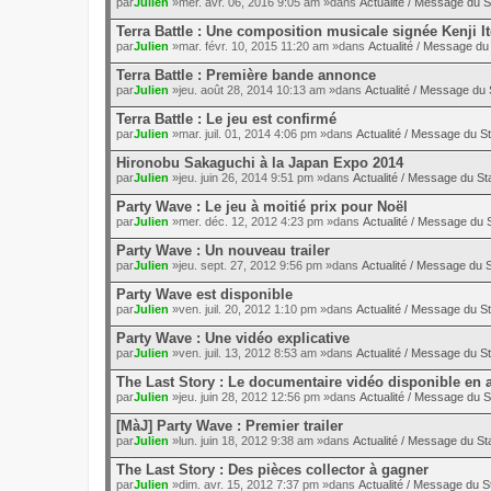
par
Julien
»mer. avr. 06, 2016 9:05 am »dans
Actualité / Message du S
Terra Battle : Une composition musicale signée Kenji I
par
Julien
»mar. févr. 10, 2015 11:20 am »dans
Actualité / Message du 
Terra Battle : Première bande annonce
par
Julien
»jeu. août 28, 2014 10:13 am »dans
Actualité / Message du 
Terra Battle : Le jeu est confirmé
par
Julien
»mar. juil. 01, 2014 4:06 pm »dans
Actualité / Message du St
Hironobu Sakaguchi à la Japan Expo 2014
par
Julien
»jeu. juin 26, 2014 9:51 pm »dans
Actualité / Message du Sta
Party Wave : Le jeu à moitié prix pour Noël
par
Julien
»mer. déc. 12, 2012 4:23 pm »dans
Actualité / Message du S
Party Wave : Un nouveau trailer
par
Julien
»jeu. sept. 27, 2012 9:56 pm »dans
Actualité / Message du S
Party Wave est disponible
par
Julien
»ven. juil. 20, 2012 1:10 pm »dans
Actualité / Message du St
Party Wave : Une vidéo explicative
par
Julien
»ven. juil. 13, 2012 8:53 am »dans
Actualité / Message du St
The Last Story : Le documentaire vidéo disponible en 
par
Julien
»jeu. juin 28, 2012 12:56 pm »dans
Actualité / Message du S
[MàJ] Party Wave : Premier trailer
par
Julien
»lun. juin 18, 2012 9:38 am »dans
Actualité / Message du Sta
The Last Story : Des pièces collector à gagner
par
Julien
»dim. avr. 15, 2012 7:37 pm »dans
Actualité / Message du St