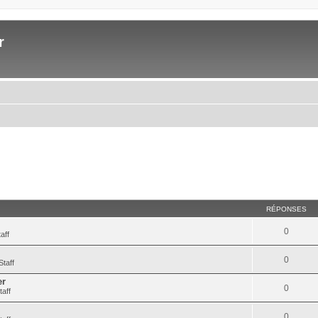
r
RÉPONSES
0
aff
0
Staff
er
0
taff
0