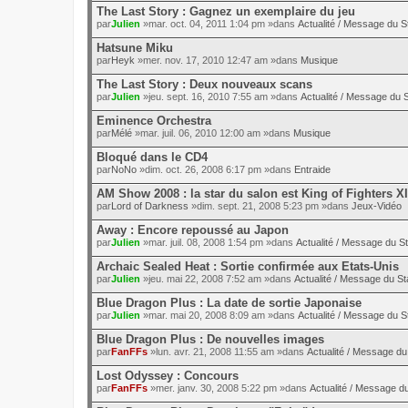
The Last Story : Gagnez un exemplaire du jeu
par
Julien
»mar. oct. 04, 2011 1:04 pm »dans
Actualité / Message du St
Hatsune Miku
par
Heyk
»mer. nov. 17, 2010 12:47 am »dans
Musique
The Last Story : Deux nouveaux scans
par
Julien
»jeu. sept. 16, 2010 7:55 am »dans
Actualité / Message du S
Eminence Orchestra
par
Mélé
»mar. juil. 06, 2010 12:00 am »dans
Musique
Bloqué dans le CD4
par
NoNo
»dim. oct. 26, 2008 6:17 pm »dans
Entraide
AM Show 2008 : la star du salon est King of Fighters XI
par
Lord of Darkness
»dim. sept. 21, 2008 5:23 pm »dans
Jeux-Vidéo
Away : Encore repoussé au Japon
par
Julien
»mar. juil. 08, 2008 1:54 pm »dans
Actualité / Message du St
Archaic Sealed Heat : Sortie confirmée aux Etats-Unis
par
Julien
»jeu. mai 22, 2008 7:52 am »dans
Actualité / Message du St
Blue Dragon Plus : La date de sortie Japonaise
par
Julien
»mar. mai 20, 2008 8:09 am »dans
Actualité / Message du St
Blue Dragon Plus : De nouvelles images
par
FanFFs
»lun. avr. 21, 2008 11:55 am »dans
Actualité / Message du 
Lost Odyssey : Concours
par
FanFFs
»mer. janv. 30, 2008 5:22 pm »dans
Actualité / Message du