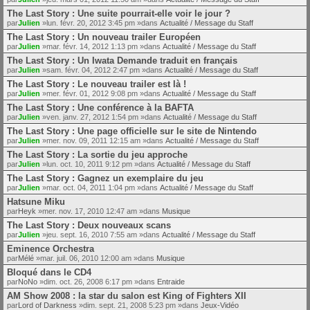
The Last Story : Une suite pourrait-elle voir le jour ?
par
Julien
»lun. févr. 20, 2012 3:45 pm »dans
Actualité / Message du Staff
The Last Story : Un nouveau trailer Européen
par
Julien
»mar. févr. 14, 2012 1:13 pm »dans
Actualité / Message du Staff
The Last Story : Un Iwata Demande traduit en français
par
Julien
»sam. févr. 04, 2012 2:47 pm »dans
Actualité / Message du Staff
The Last Story : Le nouveau trailer est là !
par
Julien
»mer. févr. 01, 2012 9:08 pm »dans
Actualité / Message du Staff
The Last Story : Une conférence à la BAFTA
par
Julien
»ven. janv. 27, 2012 1:54 pm »dans
Actualité / Message du Staff
The Last Story : Une page officielle sur le site de Nintendo
par
Julien
»mer. nov. 09, 2011 12:15 am »dans
Actualité / Message du Staff
The Last Story : La sortie du jeu approche
par
Julien
»lun. oct. 10, 2011 9:12 pm »dans
Actualité / Message du Staff
The Last Story : Gagnez un exemplaire du jeu
par
Julien
»mar. oct. 04, 2011 1:04 pm »dans
Actualité / Message du Staff
Hatsune Miku
par
Heyk
»mer. nov. 17, 2010 12:47 am »dans
Musique
The Last Story : Deux nouveaux scans
par
Julien
»jeu. sept. 16, 2010 7:55 am »dans
Actualité / Message du Staff
Eminence Orchestra
par
Mélé
»mar. juil. 06, 2010 12:00 am »dans
Musique
Bloqué dans le CD4
par
NoNo
»dim. oct. 26, 2008 6:17 pm »dans
Entraide
AM Show 2008 : la star du salon est King of Fighters XII
par
Lord of Darkness
»dim. sept. 21, 2008 5:23 pm »dans
Jeux-Vidéo