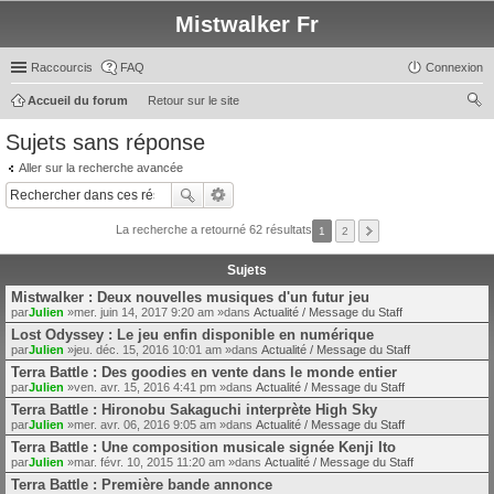
Mistwalker Fr
Raccourcis
FAQ
Connexion
Accueil du forum
Retour sur le site
ec
Sujets sans réponse
her
Aller sur la recherche avancée
ch
er
La recherche a retourné 62 résultats
1
2
Sujets
Mistwalker : Deux nouvelles musiques d'un futur jeu
par
Julien
»mer. juin 14, 2017 9:20 am »dans
Actualité / Message du Staff
Lost Odyssey : Le jeu enfin disponible en numérique
par
Julien
»jeu. déc. 15, 2016 10:01 am »dans
Actualité / Message du Staff
Terra Battle : Des goodies en vente dans le monde entier
par
Julien
»ven. avr. 15, 2016 4:41 pm »dans
Actualité / Message du Staff
Terra Battle : Hironobu Sakaguchi interprète High Sky
par
Julien
»mer. avr. 06, 2016 9:05 am »dans
Actualité / Message du Staff
Terra Battle : Une composition musicale signée Kenji Ito
par
Julien
»mar. févr. 10, 2015 11:20 am »dans
Actualité / Message du Staff
Terra Battle : Première bande annonce