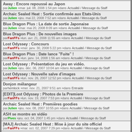
Away : Encore repoussé au Japon
par
Julien
»mar. juil. 08, 2008 1:54 pm »dans
Actualité / Message du Staff
Archaic Sealed Heat : Sortie confirmée aux Etats-Unis
par
Julien
»jeu. mai 22, 2008 7:52 am »dans
Actualité / Message du Staff
Blue Dragon Plus : La date de sortie Japonaise
par
Julien
»mar. mai 20, 2008 8:09 am »dans
Actualité / Message du Staff
Blue Dragon Plus : De nouvelles images
par
FanFFs
»lun. avr. 21, 2008 11:55 am »dans
Actualité / Message du Staff
Lost Odyssey : Concours
par
FanFFs
»mer. janv. 30, 2008 5:22 pm »dans
Actualité / Message du Staff
Blue Dragon Plus : Date lance "Fuite" !
par
FanFFs
»lun. janv. 14, 2008 1:56 am »dans
Actualité / Message du Staff
Lost Odyssey : Présentation du jeu en vidéo.
par
Julien
»jeu. déc. 06, 2007 10:04 am »dans
Actualité / Message du Staff
Lost Odyssey : Nouvelle salve d'images
par
FanFFs
»lun. nov. 26, 2007 12:52 pm »dans
Actualité / Message du Staff
Donjon mélangeur
par
hemlock
»mer. nov. 21, 2007 9:51 am »dans
Entraide
[EDIT]Lost Odyssey : Photos de la Premiere
par
FanFFs
»lun. nov. 19, 2007 7:53 pm »dans
Actualité / Message du Staff
Archaic Sealed Heat : Premières goodies
par
Julien
»jeu. nov. 08, 2007 10:55 pm »dans
Actualité / Message du Staff
ASH se montre en vidéo
par
Pives
»jeu. oct. 04, 2007 1:45 pm »dans
Actualité / Message du Staff
[MAJ] Archaic Sealed Heat : Mise à jour du site officiel
par
FanFFs
»mar. oct. 02, 2007 7:29 pm »dans
Actualité / Message du Staff