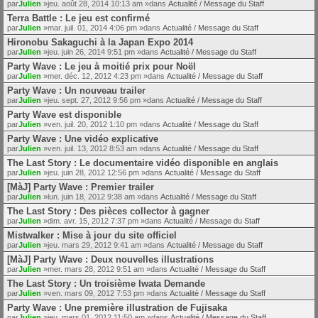
par
Julien
»jeu. août 28, 2014 10:13 am »dans
Actualité / Message du Staff
Terra Battle : Le jeu est confirmé
par
Julien
»mar. juil. 01, 2014 4:06 pm »dans
Actualité / Message du Staff
Hironobu Sakaguchi à la Japan Expo 2014
par
Julien
»jeu. juin 26, 2014 9:51 pm »dans
Actualité / Message du Staff
Party Wave : Le jeu à moitié prix pour Noël
par
Julien
»mer. déc. 12, 2012 4:23 pm »dans
Actualité / Message du Staff
Party Wave : Un nouveau trailer
par
Julien
»jeu. sept. 27, 2012 9:56 pm »dans
Actualité / Message du Staff
Party Wave est disponible
par
Julien
»ven. juil. 20, 2012 1:10 pm »dans
Actualité / Message du Staff
Party Wave : Une vidéo explicative
par
Julien
»ven. juil. 13, 2012 8:53 am »dans
Actualité / Message du Staff
The Last Story : Le documentaire vidéo disponible en anglais
par
Julien
»jeu. juin 28, 2012 12:56 pm »dans
Actualité / Message du Staff
[MàJ] Party Wave : Premier trailer
par
Julien
»lun. juin 18, 2012 9:38 am »dans
Actualité / Message du Staff
The Last Story : Des pièces collector à gagner
par
Julien
»dim. avr. 15, 2012 7:37 pm »dans
Actualité / Message du Staff
Mistwalker : Mise à jour du site officiel
par
Julien
»jeu. mars 29, 2012 9:41 am »dans
Actualité / Message du Staff
[MàJ] Party Wave : Deux nouvelles illustrations
par
Julien
»mer. mars 28, 2012 9:51 am »dans
Actualité / Message du Staff
The Last Story : Un troisième Iwata Demande
par
Julien
»ven. mars 09, 2012 7:53 pm »dans
Actualité / Message du Staff
Party Wave : Une première illustration de Fujisaka
par
Julien
»jeu. mars 01, 2012 11:50 am »dans
Actualité / Message du Staff