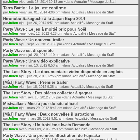
par
Julien
»jeu. août 28, 2014 10:13 am »dans
Actualité / Message du Staff
Terra Battle : Le jeu est confirmé
par
Julien
»mar. juil. 01, 2014 4:06 pm »dans
Actualité / Message du Staff
Hironobu Sakaguchi à la Japan Expo 2014
par
Julien
»jeu. juin 26, 2014 9:51 pm »dans
Actualité / Message du Staff
Party Wave : Le jeu à moitié prix pour Noël
par
Julien
»mer. déc. 12, 2012 4:23 pm »dans
Actualité / Message du Staff
Party Wave : Un nouveau trailer
par
Julien
»jeu. sept. 27, 2012 9:56 pm »dans
Actualité / Message du Staff
Party Wave est disponible
par
Julien
»ven. juil. 20, 2012 1:10 pm »dans
Actualité / Message du Staff
Party Wave : Une vidéo explicative
par
Julien
»ven. juil. 13, 2012 8:53 am »dans
Actualité / Message du Staff
The Last Story : Le documentaire vidéo disponible en anglais
par
Julien
»jeu. juin 28, 2012 12:56 pm »dans
Actualité / Message du Staff
[MàJ] Party Wave : Premier trailer
par
Julien
»lun. juin 18, 2012 9:38 am »dans
Actualité / Message du Staff
The Last Story : Des pièces collector à gagner
par
Julien
»dim. avr. 15, 2012 7:37 pm »dans
Actualité / Message du Staff
Mistwalker : Mise à jour du site officiel
par
Julien
»jeu. mars 29, 2012 9:41 am »dans
Actualité / Message du Staff
[MàJ] Party Wave : Deux nouvelles illustrations
par
Julien
»mer. mars 28, 2012 9:51 am »dans
Actualité / Message du Staff
The Last Story : Un troisième Iwata Demande
par
Julien
»ven. mars 09, 2012 7:53 pm »dans
Actualité / Message du Staff
Party Wave : Une première illustration de Fujisaka
par
Julien
»jeu. mars 01, 2012 11:50 am »dans
Actualité / Message du Staff