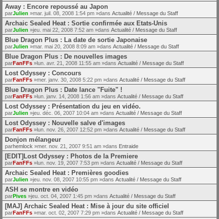
Away : Encore repoussé au Japon
par
Julien
»mar. juil. 08, 2008 1:54 pm »dans
Actualité / Message du Staff
Archaic Sealed Heat : Sortie confirmée aux Etats-Unis
par
Julien
»jeu. mai 22, 2008 7:52 am »dans
Actualité / Message du Staff
Blue Dragon Plus : La date de sortie Japonaise
par
Julien
»mar. mai 20, 2008 8:09 am »dans
Actualité / Message du Staff
Blue Dragon Plus : De nouvelles images
par
FanFFs
»lun. avr. 21, 2008 11:55 am »dans
Actualité / Message du Staff
Lost Odyssey : Concours
par
FanFFs
»mer. janv. 30, 2008 5:22 pm »dans
Actualité / Message du Staff
Blue Dragon Plus : Date lance "Fuite" !
par
FanFFs
»lun. janv. 14, 2008 1:56 am »dans
Actualité / Message du Staff
Lost Odyssey : Présentation du jeu en vidéo.
par
Julien
»jeu. déc. 06, 2007 10:04 am »dans
Actualité / Message du Staff
Lost Odyssey : Nouvelle salve d'images
par
FanFFs
»lun. nov. 26, 2007 12:52 pm »dans
Actualité / Message du Staff
Donjon mélangeur
par
hemlock
»mer. nov. 21, 2007 9:51 am »dans
Entraide
[EDIT]Lost Odyssey : Photos de la Premiere
par
FanFFs
»lun. nov. 19, 2007 7:53 pm »dans
Actualité / Message du Staff
Archaic Sealed Heat : Premières goodies
par
Julien
»jeu. nov. 08, 2007 10:55 pm »dans
Actualité / Message du Staff
ASH se montre en vidéo
par
Pives
»jeu. oct. 04, 2007 1:45 pm »dans
Actualité / Message du Staff
[MAJ] Archaic Sealed Heat : Mise à jour du site officiel
par
FanFFs
»mar. oct. 02, 2007 7:29 pm »dans
Actualité / Message du Staff