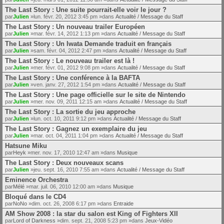
The Last Story : Une suite pourrait-elle voir le jour ?
par
Julien
»lun. févr. 20, 2012 3:45 pm »dans
Actualité / Message du Staff
The Last Story : Un nouveau trailer Européen
par
Julien
»mar. févr. 14, 2012 1:13 pm »dans
Actualité / Message du Staff
The Last Story : Un Iwata Demande traduit en français
par
Julien
»sam. févr. 04, 2012 2:47 pm »dans
Actualité / Message du Staff
The Last Story : Le nouveau trailer est là !
par
Julien
»mer. févr. 01, 2012 9:08 pm »dans
Actualité / Message du Staff
The Last Story : Une conférence à la BAFTA
par
Julien
»ven. janv. 27, 2012 1:54 pm »dans
Actualité / Message du Staff
The Last Story : Une page officielle sur le site de Nintendo
par
Julien
»mer. nov. 09, 2011 12:15 am »dans
Actualité / Message du Staff
The Last Story : La sortie du jeu approche
par
Julien
»lun. oct. 10, 2011 9:12 pm »dans
Actualité / Message du Staff
The Last Story : Gagnez un exemplaire du jeu
par
Julien
»mar. oct. 04, 2011 1:04 pm »dans
Actualité / Message du Staff
Hatsune Miku
par
Heyk
»mer. nov. 17, 2010 12:47 am »dans
Musique
The Last Story : Deux nouveaux scans
par
Julien
»jeu. sept. 16, 2010 7:55 am »dans
Actualité / Message du Staff
Eminence Orchestra
par
Mélé
»mar. juil. 06, 2010 12:00 am »dans
Musique
Bloqué dans le CD4
par
NoNo
»dim. oct. 26, 2008 6:17 pm »dans
Entraide
AM Show 2008 : la star du salon est King of Fighters XII
par
Lord of Darkness
»dim. sept. 21, 2008 5:23 pm »dans
Jeux-Vidéo