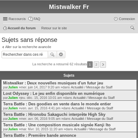
Mistwalker Fr
Raccourcis
FAQ
Connexion
Accueil du forum
Retour sur le site
ec
Sujets sans réponse
her
Aller sur la recherche avancée
ch
er
La recherche a retourné 62 résultats
1
2
Sujets
Mistwalker : Deux nouvelles musiques d'un futur jeu
par
Julien
»mer. juin 14, 2017 9:20 am »dans
Actualité / Message du Staff
Lost Odyssey : Le jeu enfin disponible en numérique
par
Julien
»jeu. déc. 15, 2016 10:01 am »dans
Actualité / Message du Staff
Terra Battle : Des goodies en vente dans le monde entier
par
Julien
»ven. avr. 15, 2016 4:41 pm »dans
Actualité / Message du Staff
Terra Battle : Hironobu Sakaguchi interprète High Sky
par
Julien
»mer. avr. 06, 2016 9:05 am »dans
Actualité / Message du Staff
Terra Battle : Une composition musicale signée Kenji Ito
par
Julien
»mar. févr. 10, 2015 11:20 am »dans
Actualité / Message du Staff
Terra Battle : Première bande annonce