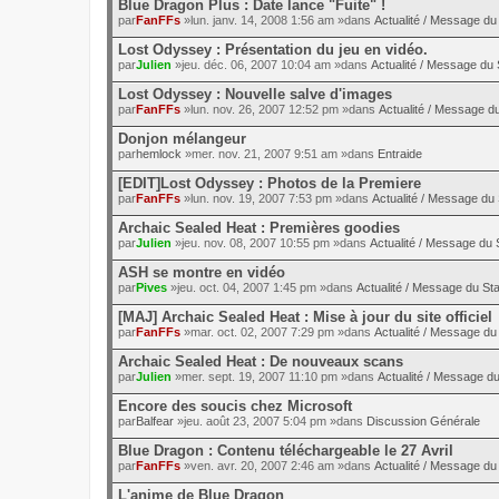
Blue Dragon Plus : Date lance "Fuite" !
par
FanFFs
»lun. janv. 14, 2008 1:56 am »dans
Actualité / Message du 
Lost Odyssey : Présentation du jeu en vidéo.
par
Julien
»jeu. déc. 06, 2007 10:04 am »dans
Actualité / Message du 
Lost Odyssey : Nouvelle salve d'images
par
FanFFs
»lun. nov. 26, 2007 12:52 pm »dans
Actualité / Message du
Donjon mélangeur
par
hemlock
»mer. nov. 21, 2007 9:51 am »dans
Entraide
[EDIT]Lost Odyssey : Photos de la Premiere
par
FanFFs
»lun. nov. 19, 2007 7:53 pm »dans
Actualité / Message du 
Archaic Sealed Heat : Premières goodies
par
Julien
»jeu. nov. 08, 2007 10:55 pm »dans
Actualité / Message du S
ASH se montre en vidéo
par
Pives
»jeu. oct. 04, 2007 1:45 pm »dans
Actualité / Message du Sta
[MAJ] Archaic Sealed Heat : Mise à jour du site officiel
par
FanFFs
»mar. oct. 02, 2007 7:29 pm »dans
Actualité / Message du 
Archaic Sealed Heat : De nouveaux scans
par
Julien
»mer. sept. 19, 2007 11:10 pm »dans
Actualité / Message du
Encore des soucis chez Microsoft
par
Balfear
»jeu. août 23, 2007 5:04 pm »dans
Discussion Générale
Blue Dragon : Contenu téléchargeable le 27 Avril
par
FanFFs
»ven. avr. 20, 2007 2:46 am »dans
Actualité / Message du 
L'anime de Blue Dragon