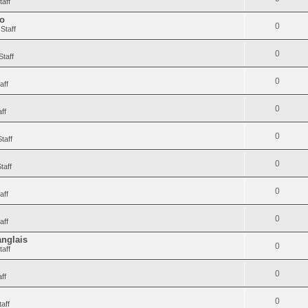
taff
to
0
Staff
0
Staff
0
aff
0
ff
0
taff
0
taff
0
aff
0
aff
anglais
0
taff
0
ff
0
aff