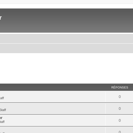
r
RÉPONSES
0
aff
0
Staff
er
0
taff
0