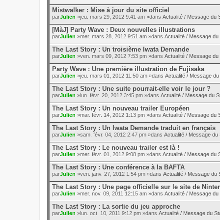
Mistwalker : Mise à jour du site officiel
par
Julien
»jeu. mars 29, 2012 9:41 am »dans
Actualité / Message du S
[MàJ] Party Wave : Deux nouvelles illustrations
par
Julien
»mer. mars 28, 2012 9:51 am »dans
Actualité / Message du 
The Last Story : Un troisième Iwata Demande
par
Julien
»ven. mars 09, 2012 7:53 pm »dans
Actualité / Message du 
Party Wave : Une première illustration de Fujisaka
par
Julien
»jeu. mars 01, 2012 11:50 am »dans
Actualité / Message du 
The Last Story : Une suite pourrait-elle voir le jour ?
par
Julien
»lun. févr. 20, 2012 3:45 pm »dans
Actualité / Message du St
The Last Story : Un nouveau trailer Européen
par
Julien
»mar. févr. 14, 2012 1:13 pm »dans
Actualité / Message du S
The Last Story : Un Iwata Demande traduit en français
par
Julien
»sam. févr. 04, 2012 2:47 pm »dans
Actualité / Message du 
The Last Story : Le nouveau trailer est là !
par
Julien
»mer. févr. 01, 2012 9:08 pm »dans
Actualité / Message du S
The Last Story : Une conférence à la BAFTA
par
Julien
»ven. janv. 27, 2012 1:54 pm »dans
Actualité / Message du S
The Last Story : Une page officielle sur le site de Nint
par
Julien
»mer. nov. 09, 2011 12:15 am »dans
Actualité / Message du 
The Last Story : La sortie du jeu approche
par
Julien
»lun. oct. 10, 2011 9:12 pm »dans
Actualité / Message du St