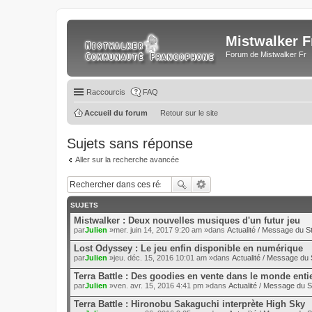
Mistwalker F
Forum de Mistwalker Fr
Raccourcis
FAQ
Accueil du forum
Retour sur le site
Sujets sans réponse
Aller sur la recherche avancée
SUJETS
Mistwalker : Deux nouvelles musiques d'un futur jeu
par
Julien
»mer. juin 14, 2017 9:20 am »dans
Actualité / Message du St
Lost Odyssey : Le jeu enfin disponible en numérique
par
Julien
»jeu. déc. 15, 2016 10:01 am »dans
Actualité / Message du 
Terra Battle : Des goodies en vente dans le monde enti
par
Julien
»ven. avr. 15, 2016 4:41 pm »dans
Actualité / Message du S
Terra Battle : Hironobu Sakaguchi interprète High Sky