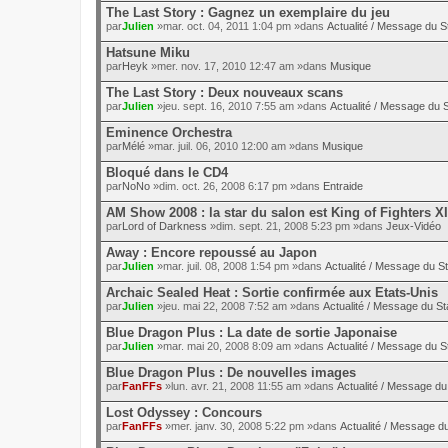
The Last Story : Gagnez un exemplaire du jeu
par
Julien
»mar. oct. 04, 2011 1:04 pm »dans
Actualité / Message du St
Hatsune Miku
par
Heyk
»mer. nov. 17, 2010 12:47 am »dans
Musique
The Last Story : Deux nouveaux scans
par
Julien
»jeu. sept. 16, 2010 7:55 am »dans
Actualité / Message du S
Eminence Orchestra
par
Mélé
»mar. juil. 06, 2010 12:00 am »dans
Musique
Bloqué dans le CD4
par
NoNo
»dim. oct. 26, 2008 6:17 pm »dans
Entraide
AM Show 2008 : la star du salon est King of Fighters XI
par
Lord of Darkness
»dim. sept. 21, 2008 5:23 pm »dans
Jeux-Vidéo
Away : Encore repoussé au Japon
par
Julien
»mar. juil. 08, 2008 1:54 pm »dans
Actualité / Message du St
Archaic Sealed Heat : Sortie confirmée aux Etats-Unis
par
Julien
»jeu. mai 22, 2008 7:52 am »dans
Actualité / Message du St
Blue Dragon Plus : La date de sortie Japonaise
par
Julien
»mar. mai 20, 2008 8:09 am »dans
Actualité / Message du St
Blue Dragon Plus : De nouvelles images
par
FanFFs
»lun. avr. 21, 2008 11:55 am »dans
Actualité / Message du 
Lost Odyssey : Concours
par
FanFFs
»mer. janv. 30, 2008 5:22 pm »dans
Actualité / Message du