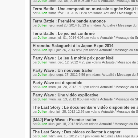
par
Julien
»mer. avr. 06, 2016 9:05 am »dans
Actualité / Message du S
Terra Battle : Une composition musicale signée Kenji I
par
Julien
»mar. févr. 10, 2015 11:20 am »dans
Actualité / Message du 
Terra Battle : Première bande annonce
par
Julien
»jeu. août 28, 2014 10:13 am »dans
Actualité / Message du 
Terra Battle : Le jeu est confirmé
par
Julien
»mar. juil. 01, 2014 4:06 pm »dans
Actualité / Message du St
Hironobu Sakaguchi à la Japan Expo 2014
par
Julien
»jeu. juin 26, 2014 9:51 pm »dans
Actualité / Message du Sta
Party Wave : Le jeu à moitié prix pour Noël
par
Julien
»mer. déc. 12, 2012 4:23 pm »dans
Actualité / Message du S
Party Wave : Un nouveau trailer
par
Julien
»jeu. sept. 27, 2012 9:56 pm »dans
Actualité / Message du S
Party Wave est disponible
par
Julien
»ven. juil. 20, 2012 1:10 pm »dans
Actualité / Message du St
Party Wave : Une vidéo explicative
par
Julien
»ven. juil. 13, 2012 8:53 am »dans
Actualité / Message du St
The Last Story : Le documentaire vidéo disponible en 
par
Julien
»jeu. juin 28, 2012 12:56 pm »dans
Actualité / Message du S
[MàJ] Party Wave : Premier trailer
par
Julien
»lun. juin 18, 2012 9:38 am »dans
Actualité / Message du Sta
The Last Story : Des pièces collector à gagner
par
Julien
»dim. avr. 15, 2012 7:37 pm »dans
Actualité / Message du St