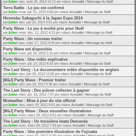
par
Julien
»jeu. août 28, 2014 10:13 am »dans
Actualité / Message du Staff
Terra Battle : Le jeu est confirmé
par
Julien
»mar. juil. 01, 2014 4:06 pm »dans
Actualité / Message du Staff
Hironobu Sakaguchi à la Japan Expo 2014
par
Julien
»jeu. juin 26, 2014 9:51 pm »dans
Actualité / Message du Staff
Party Wave : Le jeu à moitié prix pour Noël
par
Julien
»mer. déc. 12, 2012 4:23 pm »dans
Actualité / Message du Staff
Party Wave : Un nouveau trailer
par
Julien
»jeu. sept. 27, 2012 9:56 pm »dans
Actualité / Message du Staff
Party Wave est disponible
par
Julien
»ven. juil. 20, 2012 1:10 pm »dans
Actualité / Message du Staff
Party Wave : Une vidéo explicative
par
Julien
»ven. juil. 13, 2012 8:53 am »dans
Actualité / Message du Staff
The Last Story : Le documentaire vidéo disponible en anglais
par
Julien
»jeu. juin 28, 2012 12:56 pm »dans
Actualité / Message du Staff
[MàJ] Party Wave : Premier trailer
par
Julien
»lun. juin 18, 2012 9:38 am »dans
Actualité / Message du Staff
The Last Story : Des pièces collector à gagner
par
Julien
»dim. avr. 15, 2012 7:37 pm »dans
Actualité / Message du Staff
Mistwalker : Mise à jour du site officiel
par
Julien
»jeu. mars 29, 2012 9:41 am »dans
Actualité / Message du Staff
[MàJ] Party Wave : Deux nouvelles illustrations
par
Julien
»mer. mars 28, 2012 9:51 am »dans
Actualité / Message du Staff
The Last Story : Un troisième Iwata Demande
par
Julien
»ven. mars 09, 2012 7:53 pm »dans
Actualité / Message du Staff
Party Wave : Une première illustration de Fujisaka
par
Julien
»jeu. mars 01, 2012 11:50 am »dans
Actualité / Message du Staff