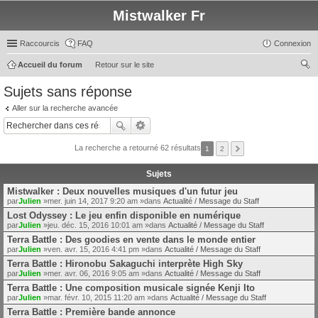
Mistwalker Fr
Raccourcis
FAQ
Connexion
Accueil du forum
Retour sur le site
ec
Sujets sans réponse
her
Aller sur la recherche avancée
ch
er
La recherche a retourné 62 résultats
1
2
Sujets
Mistwalker : Deux nouvelles musiques d'un futur jeu
par
Julien
»mer. juin 14, 2017 9:20 am »dans
Actualité / Message du Staff
Lost Odyssey : Le jeu enfin disponible en numérique
par
Julien
»jeu. déc. 15, 2016 10:01 am »dans
Actualité / Message du Staff
Terra Battle : Des goodies en vente dans le monde entier
par
Julien
»ven. avr. 15, 2016 4:41 pm »dans
Actualité / Message du Staff
Terra Battle : Hironobu Sakaguchi interprète High Sky
par
Julien
»mer. avr. 06, 2016 9:05 am »dans
Actualité / Message du Staff
Terra Battle : Une composition musicale signée Kenji Ito
par
Julien
»mar. févr. 10, 2015 11:20 am »dans
Actualité / Message du Staff
Terra Battle : Première bande annonce