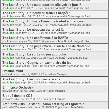
The Last Story : Une suite pourrait-elle voir le jour ?
par
Julien
»lun. févr. 20, 2012 3:45 pm »dans
Actualité / Message du Staff
The Last Story : Un nouveau trailer Européen
par
Julien
»mar. févr. 14, 2012 1:13 pm »dans
Actualité / Message du Staff
The Last Story : Un Iwata Demande traduit en français
par
Julien
»sam. févr. 04, 2012 2:47 pm »dans
Actualité / Message du Staff
The Last Story : Le nouveau trailer est là !
par
Julien
»mer. févr. 01, 2012 9:08 pm »dans
Actualité / Message du Staff
The Last Story : Une conférence à la BAFTA
par
Julien
»ven. janv. 27, 2012 1:54 pm »dans
Actualité / Message du Staff
The Last Story : Une page officielle sur le site de Nintendo
par
Julien
»mer. nov. 09, 2011 12:15 am »dans
Actualité / Message du Staff
The Last Story : La sortie du jeu approche
par
Julien
»lun. oct. 10, 2011 9:12 pm »dans
Actualité / Message du Staff
The Last Story : Gagnez un exemplaire du jeu
par
Julien
»mar. oct. 04, 2011 1:04 pm »dans
Actualité / Message du Staff
Hatsune Miku
par
Heyk
»mer. nov. 17, 2010 12:47 am »dans
Musique
The Last Story : Deux nouveaux scans
par
Julien
»jeu. sept. 16, 2010 7:55 am »dans
Actualité / Message du Staff
Eminence Orchestra
par
Mélé
»mar. juil. 06, 2010 12:00 am »dans
Musique
Bloqué dans le CD4
par
NoNo
»dim. oct. 26, 2008 6:17 pm »dans
Entraide
AM Show 2008 : la star du salon est King of Fighters XII
par
Lord of Darkness
»dim. sept. 21, 2008 5:23 pm »dans
Jeux-Vidéo