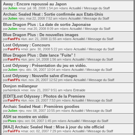
Away : Encore repoussé au Japon
par
Julien
»mar. juil. 08, 2008 1:54 pm »dans
Actualité / Message du Staff
Archaic Sealed Heat : Sortie confirmée aux Etats-Unis
par
Julien
»jeu. mai 22, 2008 7:52 am »dans
Actualité / Message du Staff
Blue Dragon Plus : La date de sortie Japonaise
par
Julien
»mar. mai 20, 2008 8:09 am »dans
Actualité / Message du Staff
Blue Dragon Plus : De nouvelles images
par
FanFFs
»lun. avr. 21, 2008 11:55 am »dans
Actualité / Message du Staff
Lost Odyssey : Concours
par
FanFFs
»mer. janv. 30, 2008 5:22 pm »dans
Actualité / Message du Staff
Blue Dragon Plus : Date lance "Fuite" !
par
FanFFs
»lun. janv. 14, 2008 1:56 am »dans
Actualité / Message du Staff
Lost Odyssey : Présentation du jeu en vidéo.
par
Julien
»jeu. déc. 06, 2007 10:04 am »dans
Actualité / Message du Staff
Lost Odyssey : Nouvelle salve d'images
par
FanFFs
»lun. nov. 26, 2007 12:52 pm »dans
Actualité / Message du Staff
Donjon mélangeur
par
hemlock
»mer. nov. 21, 2007 9:51 am »dans
Entraide
[EDIT]Lost Odyssey : Photos de la Premiere
par
FanFFs
»lun. nov. 19, 2007 7:53 pm »dans
Actualité / Message du Staff
Archaic Sealed Heat : Premières goodies
par
Julien
»jeu. nov. 08, 2007 10:55 pm »dans
Actualité / Message du Staff
ASH se montre en vidéo
par
Pives
»jeu. oct. 04, 2007 1:45 pm »dans
Actualité / Message du Staff
[MAJ] Archaic Sealed Heat : Mise à jour du site officiel
par
FanFFs
»mar. oct. 02, 2007 7:29 pm »dans
Actualité / Message du Staff