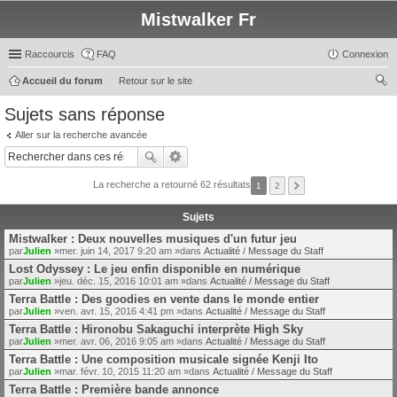
Mistwalker Fr
Raccourcis
FAQ
Connexion
Accueil du forum
Retour sur le site
ec
Sujets sans réponse
her
Aller sur la recherche avancée
ch
er
La recherche a retourné 62 résultats
1
2
Sujets
Mistwalker : Deux nouvelles musiques d'un futur jeu
par
Julien
»mer. juin 14, 2017 9:20 am »dans
Actualité / Message du Staff
Lost Odyssey : Le jeu enfin disponible en numérique
par
Julien
»jeu. déc. 15, 2016 10:01 am »dans
Actualité / Message du Staff
Terra Battle : Des goodies en vente dans le monde entier
par
Julien
»ven. avr. 15, 2016 4:41 pm »dans
Actualité / Message du Staff
Terra Battle : Hironobu Sakaguchi interprète High Sky
par
Julien
»mer. avr. 06, 2016 9:05 am »dans
Actualité / Message du Staff
Terra Battle : Une composition musicale signée Kenji Ito
par
Julien
»mar. févr. 10, 2015 11:20 am »dans
Actualité / Message du Staff
Terra Battle : Première bande annonce