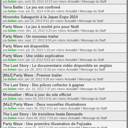
par
Julien
»jeu. août 28, 2014 10:13 am »dans
Actualité / Message du Staff
Terra Battle : Le jeu est confirmé
par
Julien
»mar. juil. 01, 2014 4:06 pm »dans
Actualité / Message du Staff
Hironobu Sakaguchi à la Japan Expo 2014
par
Julien
»jeu. juin 26, 2014 9:51 pm »dans
Actualité / Message du Staff
Party Wave : Le jeu à moitié prix pour Noël
par
Julien
»mer. déc. 12, 2012 4:23 pm »dans
Actualité / Message du Staff
Party Wave : Un nouveau trailer
par
Julien
»jeu. sept. 27, 2012 9:56 pm »dans
Actualité / Message du Staff
Party Wave est disponible
par
Julien
»ven. juil. 20, 2012 1:10 pm »dans
Actualité / Message du Staff
Party Wave : Une vidéo explicative
par
Julien
»ven. juil. 13, 2012 8:53 am »dans
Actualité / Message du Staff
The Last Story : Le documentaire vidéo disponible en anglais
par
Julien
»jeu. juin 28, 2012 12:56 pm »dans
Actualité / Message du Staff
[MàJ] Party Wave : Premier trailer
par
Julien
»lun. juin 18, 2012 9:38 am »dans
Actualité / Message du Staff
The Last Story : Des pièces collector à gagner
par
Julien
»dim. avr. 15, 2012 7:37 pm »dans
Actualité / Message du Staff
Mistwalker : Mise à jour du site officiel
par
Julien
»jeu. mars 29, 2012 9:41 am »dans
Actualité / Message du Staff
[MàJ] Party Wave : Deux nouvelles illustrations
par
Julien
»mer. mars 28, 2012 9:51 am »dans
Actualité / Message du Staff
The Last Story : Un troisième Iwata Demande
par
Julien
»ven. mars 09, 2012 7:53 pm »dans
Actualité / Message du Staff
Party Wave : Une première illustration de Fujisaka
par
Julien
»jeu. mars 01, 2012 11:50 am »dans
Actualité / Message du Staff