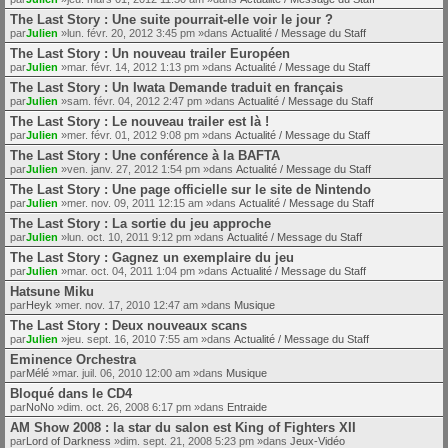
The Last Story : Une suite pourrait-elle voir le jour ?
par
Julien
»lun. févr. 20, 2012 3:45 pm »dans
Actualité / Message du Staff
The Last Story : Un nouveau trailer Européen
par
Julien
»mar. févr. 14, 2012 1:13 pm »dans
Actualité / Message du Staff
The Last Story : Un Iwata Demande traduit en français
par
Julien
»sam. févr. 04, 2012 2:47 pm »dans
Actualité / Message du Staff
The Last Story : Le nouveau trailer est là !
par
Julien
»mer. févr. 01, 2012 9:08 pm »dans
Actualité / Message du Staff
The Last Story : Une conférence à la BAFTA
par
Julien
»ven. janv. 27, 2012 1:54 pm »dans
Actualité / Message du Staff
The Last Story : Une page officielle sur le site de Nintendo
par
Julien
»mer. nov. 09, 2011 12:15 am »dans
Actualité / Message du Staff
The Last Story : La sortie du jeu approche
par
Julien
»lun. oct. 10, 2011 9:12 pm »dans
Actualité / Message du Staff
The Last Story : Gagnez un exemplaire du jeu
par
Julien
»mar. oct. 04, 2011 1:04 pm »dans
Actualité / Message du Staff
Hatsune Miku
par
Heyk
»mer. nov. 17, 2010 12:47 am »dans
Musique
The Last Story : Deux nouveaux scans
par
Julien
»jeu. sept. 16, 2010 7:55 am »dans
Actualité / Message du Staff
Eminence Orchestra
par
Mélé
»mar. juil. 06, 2010 12:00 am »dans
Musique
Bloqué dans le CD4
par
NoNo
»dim. oct. 26, 2008 6:17 pm »dans
Entraide
AM Show 2008 : la star du salon est King of Fighters XII
par
Lord of Darkness
»dim. sept. 21, 2008 5:23 pm »dans
Jeux-Vidéo