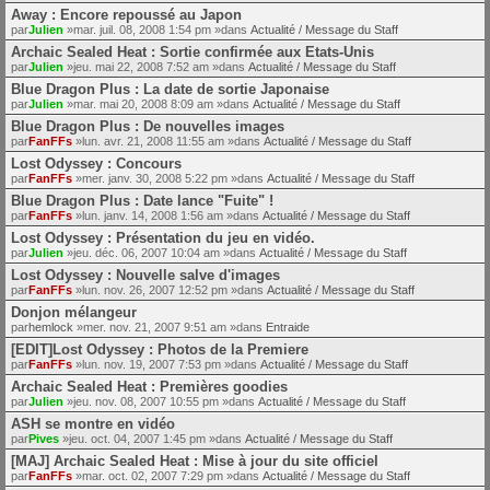
Away : Encore repoussé au Japon
par
Julien
»mar. juil. 08, 2008 1:54 pm »dans
Actualité / Message du Staff
Archaic Sealed Heat : Sortie confirmée aux Etats-Unis
par
Julien
»jeu. mai 22, 2008 7:52 am »dans
Actualité / Message du Staff
Blue Dragon Plus : La date de sortie Japonaise
par
Julien
»mar. mai 20, 2008 8:09 am »dans
Actualité / Message du Staff
Blue Dragon Plus : De nouvelles images
par
FanFFs
»lun. avr. 21, 2008 11:55 am »dans
Actualité / Message du Staff
Lost Odyssey : Concours
par
FanFFs
»mer. janv. 30, 2008 5:22 pm »dans
Actualité / Message du Staff
Blue Dragon Plus : Date lance "Fuite" !
par
FanFFs
»lun. janv. 14, 2008 1:56 am »dans
Actualité / Message du Staff
Lost Odyssey : Présentation du jeu en vidéo.
par
Julien
»jeu. déc. 06, 2007 10:04 am »dans
Actualité / Message du Staff
Lost Odyssey : Nouvelle salve d'images
par
FanFFs
»lun. nov. 26, 2007 12:52 pm »dans
Actualité / Message du Staff
Donjon mélangeur
par
hemlock
»mer. nov. 21, 2007 9:51 am »dans
Entraide
[EDIT]Lost Odyssey : Photos de la Premiere
par
FanFFs
»lun. nov. 19, 2007 7:53 pm »dans
Actualité / Message du Staff
Archaic Sealed Heat : Premières goodies
par
Julien
»jeu. nov. 08, 2007 10:55 pm »dans
Actualité / Message du Staff
ASH se montre en vidéo
par
Pives
»jeu. oct. 04, 2007 1:45 pm »dans
Actualité / Message du Staff
[MAJ] Archaic Sealed Heat : Mise à jour du site officiel
par
FanFFs
»mar. oct. 02, 2007 7:29 pm »dans
Actualité / Message du Staff