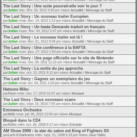
The Last Story : Une suite pourrait-elle voir le jour ?
par
Julien
»lun. févr. 20, 2012 3:45 pm »dans
Actualité / Message du Staff
The Last Story : Un nouveau trailer Européen
par
Julien
»mar. févr. 14, 2012 1:13 pm »dans
Actualité / Message du Staff
The Last Story : Un Iwata Demande traduit en français
par
Julien
»sam. févr. 04, 2012 2:47 pm »dans
Actualité / Message du Staff
The Last Story : Le nouveau trailer est là !
par
Julien
»mer. févr. 01, 2012 9:08 pm »dans
Actualité / Message du Staff
The Last Story : Une conférence à la BAFTA
par
Julien
»ven. janv. 27, 2012 1:54 pm »dans
Actualité / Message du Staff
The Last Story : Une page officielle sur le site de Nintendo
par
Julien
»mer. nov. 09, 2011 12:15 am »dans
Actualité / Message du Staff
The Last Story : La sortie du jeu approche
par
Julien
»lun. oct. 10, 2011 9:12 pm »dans
Actualité / Message du Staff
The Last Story : Gagnez un exemplaire du jeu
par
Julien
»mar. oct. 04, 2011 1:04 pm »dans
Actualité / Message du Staff
Hatsune Miku
par
Heyk
»mer. nov. 17, 2010 12:47 am »dans
Musique
The Last Story : Deux nouveaux scans
par
Julien
»jeu. sept. 16, 2010 7:55 am »dans
Actualité / Message du Staff
Eminence Orchestra
par
Mélé
»mar. juil. 06, 2010 12:00 am »dans
Musique
Bloqué dans le CD4
par
NoNo
»dim. oct. 26, 2008 6:17 pm »dans
Entraide
AM Show 2008 : la star du salon est King of Fighters XII
par
Lord of Darkness
»dim. sept. 21, 2008 5:23 pm »dans
Jeux-Vidéo