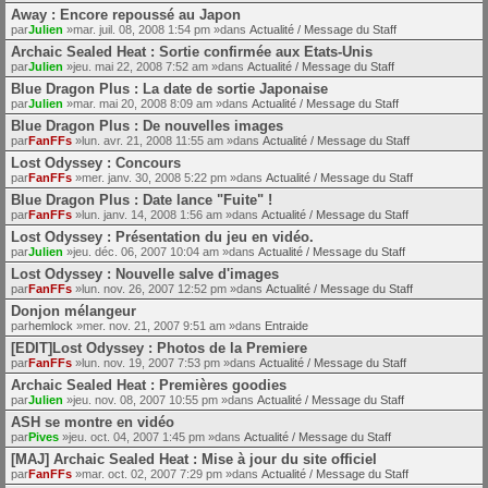
Away : Encore repoussé au Japon
par
Julien
»mar. juil. 08, 2008 1:54 pm »dans
Actualité / Message du Staff
Archaic Sealed Heat : Sortie confirmée aux Etats-Unis
par
Julien
»jeu. mai 22, 2008 7:52 am »dans
Actualité / Message du Staff
Blue Dragon Plus : La date de sortie Japonaise
par
Julien
»mar. mai 20, 2008 8:09 am »dans
Actualité / Message du Staff
Blue Dragon Plus : De nouvelles images
par
FanFFs
»lun. avr. 21, 2008 11:55 am »dans
Actualité / Message du Staff
Lost Odyssey : Concours
par
FanFFs
»mer. janv. 30, 2008 5:22 pm »dans
Actualité / Message du Staff
Blue Dragon Plus : Date lance "Fuite" !
par
FanFFs
»lun. janv. 14, 2008 1:56 am »dans
Actualité / Message du Staff
Lost Odyssey : Présentation du jeu en vidéo.
par
Julien
»jeu. déc. 06, 2007 10:04 am »dans
Actualité / Message du Staff
Lost Odyssey : Nouvelle salve d'images
par
FanFFs
»lun. nov. 26, 2007 12:52 pm »dans
Actualité / Message du Staff
Donjon mélangeur
par
hemlock
»mer. nov. 21, 2007 9:51 am »dans
Entraide
[EDIT]Lost Odyssey : Photos de la Premiere
par
FanFFs
»lun. nov. 19, 2007 7:53 pm »dans
Actualité / Message du Staff
Archaic Sealed Heat : Premières goodies
par
Julien
»jeu. nov. 08, 2007 10:55 pm »dans
Actualité / Message du Staff
ASH se montre en vidéo
par
Pives
»jeu. oct. 04, 2007 1:45 pm »dans
Actualité / Message du Staff
[MAJ] Archaic Sealed Heat : Mise à jour du site officiel
par
FanFFs
»mar. oct. 02, 2007 7:29 pm »dans
Actualité / Message du Staff