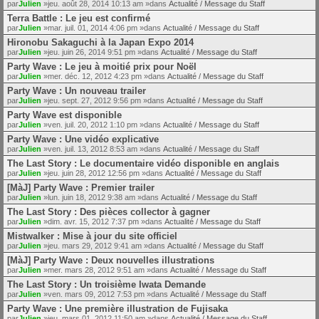
par
Julien
»jeu. août 28, 2014 10:13 am »dans
Actualité / Message du Staff
Terra Battle : Le jeu est confirmé
par
Julien
»mar. juil. 01, 2014 4:06 pm »dans
Actualité / Message du Staff
Hironobu Sakaguchi à la Japan Expo 2014
par
Julien
»jeu. juin 26, 2014 9:51 pm »dans
Actualité / Message du Staff
Party Wave : Le jeu à moitié prix pour Noël
par
Julien
»mer. déc. 12, 2012 4:23 pm »dans
Actualité / Message du Staff
Party Wave : Un nouveau trailer
par
Julien
»jeu. sept. 27, 2012 9:56 pm »dans
Actualité / Message du Staff
Party Wave est disponible
par
Julien
»ven. juil. 20, 2012 1:10 pm »dans
Actualité / Message du Staff
Party Wave : Une vidéo explicative
par
Julien
»ven. juil. 13, 2012 8:53 am »dans
Actualité / Message du Staff
The Last Story : Le documentaire vidéo disponible en anglais
par
Julien
»jeu. juin 28, 2012 12:56 pm »dans
Actualité / Message du Staff
[MàJ] Party Wave : Premier trailer
par
Julien
»lun. juin 18, 2012 9:38 am »dans
Actualité / Message du Staff
The Last Story : Des pièces collector à gagner
par
Julien
»dim. avr. 15, 2012 7:37 pm »dans
Actualité / Message du Staff
Mistwalker : Mise à jour du site officiel
par
Julien
»jeu. mars 29, 2012 9:41 am »dans
Actualité / Message du Staff
[MàJ] Party Wave : Deux nouvelles illustrations
par
Julien
»mer. mars 28, 2012 9:51 am »dans
Actualité / Message du Staff
The Last Story : Un troisième Iwata Demande
par
Julien
»ven. mars 09, 2012 7:53 pm »dans
Actualité / Message du Staff
Party Wave : Une première illustration de Fujisaka
par
Julien
»jeu. mars 01, 2012 11:50 am »dans
Actualité / Message du Staff