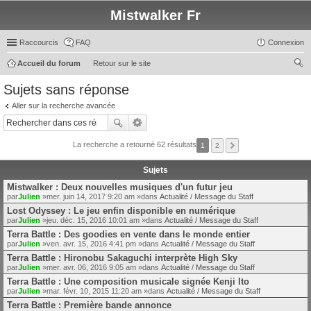
Mistwalker Fr
Raccourcis
FAQ
Connexion
Accueil du forum
Retour sur le site
ec
Sujets sans réponse
her
Aller sur la recherche avancée
ch
er
La recherche a retourné 62 résultats
1
2
Sujets
Mistwalker : Deux nouvelles musiques d'un futur jeu
par
Julien
»mer. juin 14, 2017 9:20 am »dans
Actualité / Message du Staff
Lost Odyssey : Le jeu enfin disponible en numérique
par
Julien
»jeu. déc. 15, 2016 10:01 am »dans
Actualité / Message du Staff
Terra Battle : Des goodies en vente dans le monde entier
par
Julien
»ven. avr. 15, 2016 4:41 pm »dans
Actualité / Message du Staff
Terra Battle : Hironobu Sakaguchi interprète High Sky
par
Julien
»mer. avr. 06, 2016 9:05 am »dans
Actualité / Message du Staff
Terra Battle : Une composition musicale signée Kenji Ito
par
Julien
»mar. févr. 10, 2015 11:20 am »dans
Actualité / Message du Staff
Terra Battle : Première bande annonce