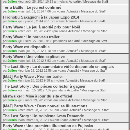
par
Julien
»jeu. août 28, 2014 10:13 am »dans
Actualité / Message du Staff
Terra Battle : Le jeu est confirmé
par
Julien
»mar. juil. 01, 2014 4:06 pm »dans
Actualité / Message du Staff
Hironobu Sakaguchi à la Japan Expo 2014
par
Julien
»jeu. juin 26, 2014 9:51 pm »dans
Actualité / Message du Staff
Party Wave : Le jeu à moitié prix pour Noël
par
Julien
»mer. déc. 12, 2012 4:23 pm »dans
Actualité / Message du Staff
Party Wave : Un nouveau trailer
par
Julien
»jeu. sept. 27, 2012 9:56 pm »dans
Actualité / Message du Staff
Party Wave est disponible
par
Julien
»ven. juil. 20, 2012 1:10 pm »dans
Actualité / Message du Staff
Party Wave : Une vidéo explicative
par
Julien
»ven. juil. 13, 2012 8:53 am »dans
Actualité / Message du Staff
The Last Story : Le documentaire vidéo disponible en anglais
par
Julien
»jeu. juin 28, 2012 12:56 pm »dans
Actualité / Message du Staff
[MàJ] Party Wave : Premier trailer
par
Julien
»lun. juin 18, 2012 9:38 am »dans
Actualité / Message du Staff
The Last Story : Des pièces collector à gagner
par
Julien
»dim. avr. 15, 2012 7:37 pm »dans
Actualité / Message du Staff
Mistwalker : Mise à jour du site officiel
par
Julien
»jeu. mars 29, 2012 9:41 am »dans
Actualité / Message du Staff
[MàJ] Party Wave : Deux nouvelles illustrations
par
Julien
»mer. mars 28, 2012 9:51 am »dans
Actualité / Message du Staff
The Last Story : Un troisième Iwata Demande
par
Julien
»ven. mars 09, 2012 7:53 pm »dans
Actualité / Message du Staff
Party Wave : Une première illustration de Fujisaka
par
Julien
»jeu. mars 01, 2012 11:50 am »dans
Actualité / Message du Staff