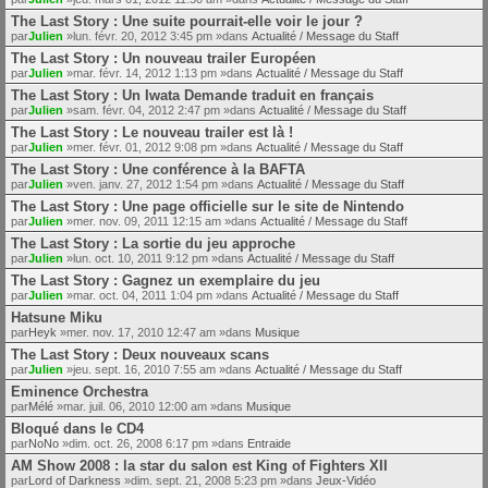
The Last Story : Une suite pourrait-elle voir le jour ?
par
Julien
»lun. févr. 20, 2012 3:45 pm »dans
Actualité / Message du Staff
The Last Story : Un nouveau trailer Européen
par
Julien
»mar. févr. 14, 2012 1:13 pm »dans
Actualité / Message du Staff
The Last Story : Un Iwata Demande traduit en français
par
Julien
»sam. févr. 04, 2012 2:47 pm »dans
Actualité / Message du Staff
The Last Story : Le nouveau trailer est là !
par
Julien
»mer. févr. 01, 2012 9:08 pm »dans
Actualité / Message du Staff
The Last Story : Une conférence à la BAFTA
par
Julien
»ven. janv. 27, 2012 1:54 pm »dans
Actualité / Message du Staff
The Last Story : Une page officielle sur le site de Nintendo
par
Julien
»mer. nov. 09, 2011 12:15 am »dans
Actualité / Message du Staff
The Last Story : La sortie du jeu approche
par
Julien
»lun. oct. 10, 2011 9:12 pm »dans
Actualité / Message du Staff
The Last Story : Gagnez un exemplaire du jeu
par
Julien
»mar. oct. 04, 2011 1:04 pm »dans
Actualité / Message du Staff
Hatsune Miku
par
Heyk
»mer. nov. 17, 2010 12:47 am »dans
Musique
The Last Story : Deux nouveaux scans
par
Julien
»jeu. sept. 16, 2010 7:55 am »dans
Actualité / Message du Staff
Eminence Orchestra
par
Mélé
»mar. juil. 06, 2010 12:00 am »dans
Musique
Bloqué dans le CD4
par
NoNo
»dim. oct. 26, 2008 6:17 pm »dans
Entraide
AM Show 2008 : la star du salon est King of Fighters XII
par
Lord of Darkness
»dim. sept. 21, 2008 5:23 pm »dans
Jeux-Vidéo