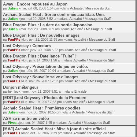
Away : Encore repoussé au Japon
par
Julien
»mar. juil. 08, 2008 1:54 pm »dans
Actualité / Message du Staff
Archaic Sealed Heat : Sortie confirmée aux Etats-Unis
par
Julien
»jeu. mai 22, 2008 7:52 am »dans
Actualité / Message du Staff
Blue Dragon Plus : La date de sortie Japonaise
par
Julien
»mar. mai 20, 2008 8:09 am »dans
Actualité / Message du Staff
Blue Dragon Plus : De nouvelles images
par
FanFFs
»lun. avr. 21, 2008 11:55 am »dans
Actualité / Message du Staff
Lost Odyssey : Concours
par
FanFFs
»mer. janv. 30, 2008 5:22 pm »dans
Actualité / Message du Staff
Blue Dragon Plus : Date lance "Fuite" !
par
FanFFs
»lun. janv. 14, 2008 1:56 am »dans
Actualité / Message du Staff
Lost Odyssey : Présentation du jeu en vidéo.
par
Julien
»jeu. déc. 06, 2007 10:04 am »dans
Actualité / Message du Staff
Lost Odyssey : Nouvelle salve d'images
par
FanFFs
»lun. nov. 26, 2007 12:52 pm »dans
Actualité / Message du Staff
Donjon mélangeur
par
hemlock
»mer. nov. 21, 2007 9:51 am »dans
Entraide
[EDIT]Lost Odyssey : Photos de la Premiere
par
FanFFs
»lun. nov. 19, 2007 7:53 pm »dans
Actualité / Message du Staff
Archaic Sealed Heat : Premières goodies
par
Julien
»jeu. nov. 08, 2007 10:55 pm »dans
Actualité / Message du Staff
ASH se montre en vidéo
par
Pives
»jeu. oct. 04, 2007 1:45 pm »dans
Actualité / Message du Staff
[MAJ] Archaic Sealed Heat : Mise à jour du site officiel
par
FanFFs
»mar. oct. 02, 2007 7:29 pm »dans
Actualité / Message du Staff