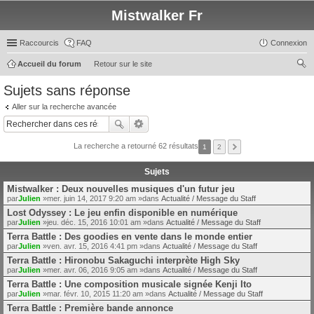
Mistwalker Fr
Raccourcis
FAQ
Connexion
Accueil du forum
Retour sur le site
ec
Sujets sans réponse
her
Aller sur la recherche avancée
ch
er
La recherche a retourné 62 résultats
1
2
Sujets
Mistwalker : Deux nouvelles musiques d'un futur jeu
par
Julien
»mer. juin 14, 2017 9:20 am »dans
Actualité / Message du Staff
Lost Odyssey : Le jeu enfin disponible en numérique
par
Julien
»jeu. déc. 15, 2016 10:01 am »dans
Actualité / Message du Staff
Terra Battle : Des goodies en vente dans le monde entier
par
Julien
»ven. avr. 15, 2016 4:41 pm »dans
Actualité / Message du Staff
Terra Battle : Hironobu Sakaguchi interprète High Sky
par
Julien
»mer. avr. 06, 2016 9:05 am »dans
Actualité / Message du Staff
Terra Battle : Une composition musicale signée Kenji Ito
par
Julien
»mar. févr. 10, 2015 11:20 am »dans
Actualité / Message du Staff
Terra Battle : Première bande annonce