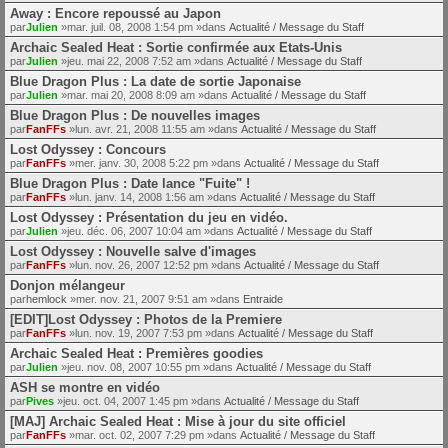
Away : Encore repoussé au Japon
par
Julien
»mar. juil. 08, 2008 1:54 pm »dans
Actualité / Message du Staff
Archaic Sealed Heat : Sortie confirmée aux Etats-Unis
par
Julien
»jeu. mai 22, 2008 7:52 am »dans
Actualité / Message du Staff
Blue Dragon Plus : La date de sortie Japonaise
par
Julien
»mar. mai 20, 2008 8:09 am »dans
Actualité / Message du Staff
Blue Dragon Plus : De nouvelles images
par
FanFFs
»lun. avr. 21, 2008 11:55 am »dans
Actualité / Message du Staff
Lost Odyssey : Concours
par
FanFFs
»mer. janv. 30, 2008 5:22 pm »dans
Actualité / Message du Staff
Blue Dragon Plus : Date lance "Fuite" !
par
FanFFs
»lun. janv. 14, 2008 1:56 am »dans
Actualité / Message du Staff
Lost Odyssey : Présentation du jeu en vidéo.
par
Julien
»jeu. déc. 06, 2007 10:04 am »dans
Actualité / Message du Staff
Lost Odyssey : Nouvelle salve d'images
par
FanFFs
»lun. nov. 26, 2007 12:52 pm »dans
Actualité / Message du Staff
Donjon mélangeur
par
hemlock
»mer. nov. 21, 2007 9:51 am »dans
Entraide
[EDIT]Lost Odyssey : Photos de la Premiere
par
FanFFs
»lun. nov. 19, 2007 7:53 pm »dans
Actualité / Message du Staff
Archaic Sealed Heat : Premières goodies
par
Julien
»jeu. nov. 08, 2007 10:55 pm »dans
Actualité / Message du Staff
ASH se montre en vidéo
par
Pives
»jeu. oct. 04, 2007 1:45 pm »dans
Actualité / Message du Staff
[MAJ] Archaic Sealed Heat : Mise à jour du site officiel
par
FanFFs
»mar. oct. 02, 2007 7:29 pm »dans
Actualité / Message du Staff