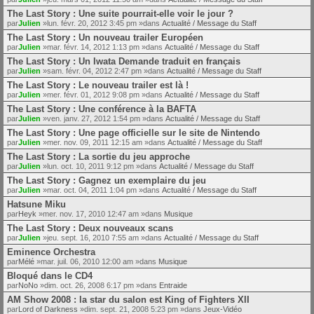
The Last Story : Une suite pourrait-elle voir le jour ?
par
Julien
»lun. févr. 20, 2012 3:45 pm »dans
Actualité / Message du Staff
The Last Story : Un nouveau trailer Européen
par
Julien
»mar. févr. 14, 2012 1:13 pm »dans
Actualité / Message du Staff
The Last Story : Un Iwata Demande traduit en français
par
Julien
»sam. févr. 04, 2012 2:47 pm »dans
Actualité / Message du Staff
The Last Story : Le nouveau trailer est là !
par
Julien
»mer. févr. 01, 2012 9:08 pm »dans
Actualité / Message du Staff
The Last Story : Une conférence à la BAFTA
par
Julien
»ven. janv. 27, 2012 1:54 pm »dans
Actualité / Message du Staff
The Last Story : Une page officielle sur le site de Nintendo
par
Julien
»mer. nov. 09, 2011 12:15 am »dans
Actualité / Message du Staff
The Last Story : La sortie du jeu approche
par
Julien
»lun. oct. 10, 2011 9:12 pm »dans
Actualité / Message du Staff
The Last Story : Gagnez un exemplaire du jeu
par
Julien
»mar. oct. 04, 2011 1:04 pm »dans
Actualité / Message du Staff
Hatsune Miku
par
Heyk
»mer. nov. 17, 2010 12:47 am »dans
Musique
The Last Story : Deux nouveaux scans
par
Julien
»jeu. sept. 16, 2010 7:55 am »dans
Actualité / Message du Staff
Eminence Orchestra
par
Mélé
»mar. juil. 06, 2010 12:00 am »dans
Musique
Bloqué dans le CD4
par
NoNo
»dim. oct. 26, 2008 6:17 pm »dans
Entraide
AM Show 2008 : la star du salon est King of Fighters XII
par
Lord of Darkness
»dim. sept. 21, 2008 5:23 pm »dans
Jeux-Vidéo