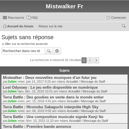
Mistwalker Fr
Raccourcis
FAQ
Connexion
Accueil du forum
Retour sur le site
ec
Sujets sans réponse
her
Aller sur la recherche avancée
ch
er
La recherche a retourné 62 résultats
1
2
Sujets
Mistwalker : Deux nouvelles musiques d'un futur jeu
par
Julien
»mer. juin 14, 2017 9:20 am »dans
Actualité / Message du Staff
Lost Odyssey : Le jeu enfin disponible en numérique
par
Julien
»jeu. déc. 15, 2016 10:01 am »dans
Actualité / Message du Staff
Terra Battle : Des goodies en vente dans le monde entier
par
Julien
»ven. avr. 15, 2016 4:41 pm »dans
Actualité / Message du Staff
Terra Battle : Hironobu Sakaguchi interprète High Sky
par
Julien
»mer. avr. 06, 2016 9:05 am »dans
Actualité / Message du Staff
Terra Battle : Une composition musicale signée Kenji Ito
par
Julien
»mar. févr. 10, 2015 11:20 am »dans
Actualité / Message du Staff
Terra Battle : Première bande annonce