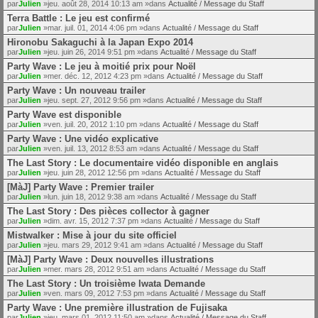
par
Julien
»jeu. août 28, 2014 10:13 am »dans
Actualité / Message du Staff
Terra Battle : Le jeu est confirmé
par
Julien
»mar. juil. 01, 2014 4:06 pm »dans
Actualité / Message du Staff
Hironobu Sakaguchi à la Japan Expo 2014
par
Julien
»jeu. juin 26, 2014 9:51 pm »dans
Actualité / Message du Staff
Party Wave : Le jeu à moitié prix pour Noël
par
Julien
»mer. déc. 12, 2012 4:23 pm »dans
Actualité / Message du Staff
Party Wave : Un nouveau trailer
par
Julien
»jeu. sept. 27, 2012 9:56 pm »dans
Actualité / Message du Staff
Party Wave est disponible
par
Julien
»ven. juil. 20, 2012 1:10 pm »dans
Actualité / Message du Staff
Party Wave : Une vidéo explicative
par
Julien
»ven. juil. 13, 2012 8:53 am »dans
Actualité / Message du Staff
The Last Story : Le documentaire vidéo disponible en anglais
par
Julien
»jeu. juin 28, 2012 12:56 pm »dans
Actualité / Message du Staff
[MàJ] Party Wave : Premier trailer
par
Julien
»lun. juin 18, 2012 9:38 am »dans
Actualité / Message du Staff
The Last Story : Des pièces collector à gagner
par
Julien
»dim. avr. 15, 2012 7:37 pm »dans
Actualité / Message du Staff
Mistwalker : Mise à jour du site officiel
par
Julien
»jeu. mars 29, 2012 9:41 am »dans
Actualité / Message du Staff
[MàJ] Party Wave : Deux nouvelles illustrations
par
Julien
»mer. mars 28, 2012 9:51 am »dans
Actualité / Message du Staff
The Last Story : Un troisième Iwata Demande
par
Julien
»ven. mars 09, 2012 7:53 pm »dans
Actualité / Message du Staff
Party Wave : Une première illustration de Fujisaka
par
Julien
»jeu. mars 01, 2012 11:50 am »dans
Actualité / Message du Staff