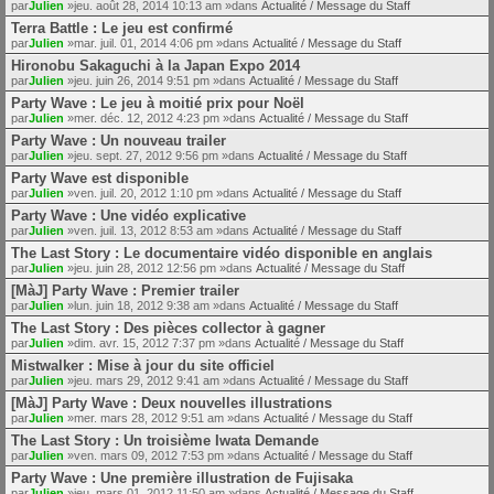
par
Julien
»jeu. août 28, 2014 10:13 am »dans
Actualité / Message du Staff
Terra Battle : Le jeu est confirmé
par
Julien
»mar. juil. 01, 2014 4:06 pm »dans
Actualité / Message du Staff
Hironobu Sakaguchi à la Japan Expo 2014
par
Julien
»jeu. juin 26, 2014 9:51 pm »dans
Actualité / Message du Staff
Party Wave : Le jeu à moitié prix pour Noël
par
Julien
»mer. déc. 12, 2012 4:23 pm »dans
Actualité / Message du Staff
Party Wave : Un nouveau trailer
par
Julien
»jeu. sept. 27, 2012 9:56 pm »dans
Actualité / Message du Staff
Party Wave est disponible
par
Julien
»ven. juil. 20, 2012 1:10 pm »dans
Actualité / Message du Staff
Party Wave : Une vidéo explicative
par
Julien
»ven. juil. 13, 2012 8:53 am »dans
Actualité / Message du Staff
The Last Story : Le documentaire vidéo disponible en anglais
par
Julien
»jeu. juin 28, 2012 12:56 pm »dans
Actualité / Message du Staff
[MàJ] Party Wave : Premier trailer
par
Julien
»lun. juin 18, 2012 9:38 am »dans
Actualité / Message du Staff
The Last Story : Des pièces collector à gagner
par
Julien
»dim. avr. 15, 2012 7:37 pm »dans
Actualité / Message du Staff
Mistwalker : Mise à jour du site officiel
par
Julien
»jeu. mars 29, 2012 9:41 am »dans
Actualité / Message du Staff
[MàJ] Party Wave : Deux nouvelles illustrations
par
Julien
»mer. mars 28, 2012 9:51 am »dans
Actualité / Message du Staff
The Last Story : Un troisième Iwata Demande
par
Julien
»ven. mars 09, 2012 7:53 pm »dans
Actualité / Message du Staff
Party Wave : Une première illustration de Fujisaka
par
Julien
»jeu. mars 01, 2012 11:50 am »dans
Actualité / Message du Staff