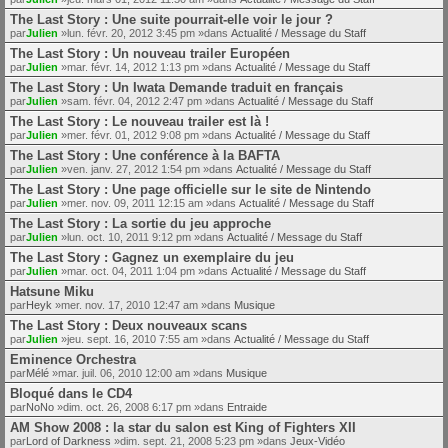
The Last Story : Une suite pourrait-elle voir le jour ?
par
Julien
»lun. févr. 20, 2012 3:45 pm »dans
Actualité / Message du Staff
The Last Story : Un nouveau trailer Européen
par
Julien
»mar. févr. 14, 2012 1:13 pm »dans
Actualité / Message du Staff
The Last Story : Un Iwata Demande traduit en français
par
Julien
»sam. févr. 04, 2012 2:47 pm »dans
Actualité / Message du Staff
The Last Story : Le nouveau trailer est là !
par
Julien
»mer. févr. 01, 2012 9:08 pm »dans
Actualité / Message du Staff
The Last Story : Une conférence à la BAFTA
par
Julien
»ven. janv. 27, 2012 1:54 pm »dans
Actualité / Message du Staff
The Last Story : Une page officielle sur le site de Nintendo
par
Julien
»mer. nov. 09, 2011 12:15 am »dans
Actualité / Message du Staff
The Last Story : La sortie du jeu approche
par
Julien
»lun. oct. 10, 2011 9:12 pm »dans
Actualité / Message du Staff
The Last Story : Gagnez un exemplaire du jeu
par
Julien
»mar. oct. 04, 2011 1:04 pm »dans
Actualité / Message du Staff
Hatsune Miku
par
Heyk
»mer. nov. 17, 2010 12:47 am »dans
Musique
The Last Story : Deux nouveaux scans
par
Julien
»jeu. sept. 16, 2010 7:55 am »dans
Actualité / Message du Staff
Eminence Orchestra
par
Mélé
»mar. juil. 06, 2010 12:00 am »dans
Musique
Bloqué dans le CD4
par
NoNo
»dim. oct. 26, 2008 6:17 pm »dans
Entraide
AM Show 2008 : la star du salon est King of Fighters XII
par
Lord of Darkness
»dim. sept. 21, 2008 5:23 pm »dans
Jeux-Vidéo