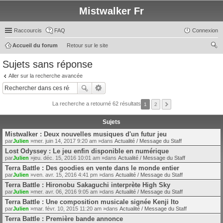
Mistwalker Fr
Raccourcis
FAQ
Connexion
Accueil du forum
Retour sur le site
ec
Sujets sans réponse
her
Aller sur la recherche avancée
ch
er
La recherche a retourné 62 résultats
1
2
Sujets
Mistwalker : Deux nouvelles musiques d'un futur jeu
par
Julien
»mer. juin 14, 2017 9:20 am »dans
Actualité / Message du Staff
Lost Odyssey : Le jeu enfin disponible en numérique
par
Julien
»jeu. déc. 15, 2016 10:01 am »dans
Actualité / Message du Staff
Terra Battle : Des goodies en vente dans le monde entier
par
Julien
»ven. avr. 15, 2016 4:41 pm »dans
Actualité / Message du Staff
Terra Battle : Hironobu Sakaguchi interprète High Sky
par
Julien
»mer. avr. 06, 2016 9:05 am »dans
Actualité / Message du Staff
Terra Battle : Une composition musicale signée Kenji Ito
par
Julien
»mar. févr. 10, 2015 11:20 am »dans
Actualité / Message du Staff
Terra Battle : Première bande annonce