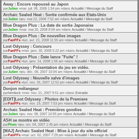
Away : Encore repoussé au Japon
par
Julien
»mar. juil. 08, 2008 1:54 pm »dans
Actualité / Message du Staff
Archaic Sealed Heat : Sortie confirmée aux Etats-Unis
par
Julien
»jeu. mai 22, 2008 7:52 am »dans
Actualité / Message du Staff
Blue Dragon Plus : La date de sortie Japonaise
par
Julien
»mar. mai 20, 2008 8:09 am »dans
Actualité / Message du Staff
Blue Dragon Plus : De nouvelles images
par
FanFFs
»lun. avr. 21, 2008 11:55 am »dans
Actualité / Message du Staff
Lost Odyssey : Concours
par
FanFFs
»mer. janv. 30, 2008 5:22 pm »dans
Actualité / Message du Staff
Blue Dragon Plus : Date lance "Fuite" !
par
FanFFs
»lun. janv. 14, 2008 1:56 am »dans
Actualité / Message du Staff
Lost Odyssey : Présentation du jeu en vidéo.
par
Julien
»jeu. déc. 06, 2007 10:04 am »dans
Actualité / Message du Staff
Lost Odyssey : Nouvelle salve d'images
par
FanFFs
»lun. nov. 26, 2007 12:52 pm »dans
Actualité / Message du Staff
Donjon mélangeur
par
hemlock
»mer. nov. 21, 2007 9:51 am »dans
Entraide
[EDIT]Lost Odyssey : Photos de la Premiere
par
FanFFs
»lun. nov. 19, 2007 7:53 pm »dans
Actualité / Message du Staff
Archaic Sealed Heat : Premières goodies
par
Julien
»jeu. nov. 08, 2007 10:55 pm »dans
Actualité / Message du Staff
ASH se montre en vidéo
par
Pives
»jeu. oct. 04, 2007 1:45 pm »dans
Actualité / Message du Staff
[MAJ] Archaic Sealed Heat : Mise à jour du site officiel
par
FanFFs
»mar. oct. 02, 2007 7:29 pm »dans
Actualité / Message du Staff