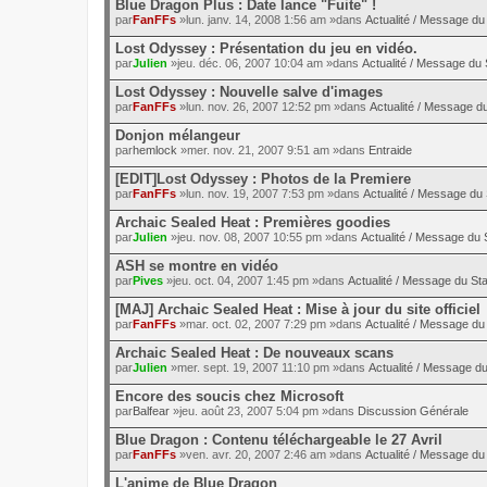
Blue Dragon Plus : Date lance "Fuite" !
par
FanFFs
»lun. janv. 14, 2008 1:56 am »dans
Actualité / Message du 
Lost Odyssey : Présentation du jeu en vidéo.
par
Julien
»jeu. déc. 06, 2007 10:04 am »dans
Actualité / Message du 
Lost Odyssey : Nouvelle salve d'images
par
FanFFs
»lun. nov. 26, 2007 12:52 pm »dans
Actualité / Message du
Donjon mélangeur
par
hemlock
»mer. nov. 21, 2007 9:51 am »dans
Entraide
[EDIT]Lost Odyssey : Photos de la Premiere
par
FanFFs
»lun. nov. 19, 2007 7:53 pm »dans
Actualité / Message du 
Archaic Sealed Heat : Premières goodies
par
Julien
»jeu. nov. 08, 2007 10:55 pm »dans
Actualité / Message du S
ASH se montre en vidéo
par
Pives
»jeu. oct. 04, 2007 1:45 pm »dans
Actualité / Message du Sta
[MAJ] Archaic Sealed Heat : Mise à jour du site officiel
par
FanFFs
»mar. oct. 02, 2007 7:29 pm »dans
Actualité / Message du 
Archaic Sealed Heat : De nouveaux scans
par
Julien
»mer. sept. 19, 2007 11:10 pm »dans
Actualité / Message du
Encore des soucis chez Microsoft
par
Balfear
»jeu. août 23, 2007 5:04 pm »dans
Discussion Générale
Blue Dragon : Contenu téléchargeable le 27 Avril
par
FanFFs
»ven. avr. 20, 2007 2:46 am »dans
Actualité / Message du 
L'anime de Blue Dragon