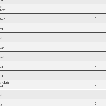
taff
to
0
Staff
0
Staff
0
aff
0
ff
0
taff
0
taff
0
aff
0
aff
anglais
0
taff
0
ff
0
aff