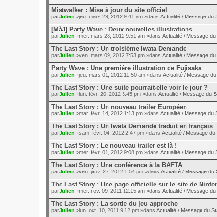
Mistwalker : Mise à jour du site officiel
par
Julien
»jeu. mars 29, 2012 9:41 am »dans
Actualité / Message du S
[MàJ] Party Wave : Deux nouvelles illustrations
par
Julien
»mer. mars 28, 2012 9:51 am »dans
Actualité / Message du 
The Last Story : Un troisième Iwata Demande
par
Julien
»ven. mars 09, 2012 7:53 pm »dans
Actualité / Message du 
Party Wave : Une première illustration de Fujisaka
par
Julien
»jeu. mars 01, 2012 11:50 am »dans
Actualité / Message du 
The Last Story : Une suite pourrait-elle voir le jour ?
par
Julien
»lun. févr. 20, 2012 3:45 pm »dans
Actualité / Message du St
The Last Story : Un nouveau trailer Européen
par
Julien
»mar. févr. 14, 2012 1:13 pm »dans
Actualité / Message du S
The Last Story : Un Iwata Demande traduit en français
par
Julien
»sam. févr. 04, 2012 2:47 pm »dans
Actualité / Message du 
The Last Story : Le nouveau trailer est là !
par
Julien
»mer. févr. 01, 2012 9:08 pm »dans
Actualité / Message du S
The Last Story : Une conférence à la BAFTA
par
Julien
»ven. janv. 27, 2012 1:54 pm »dans
Actualité / Message du S
The Last Story : Une page officielle sur le site de Nint
par
Julien
»mer. nov. 09, 2011 12:15 am »dans
Actualité / Message du 
The Last Story : La sortie du jeu approche
par
Julien
»lun. oct. 10, 2011 9:12 pm »dans
Actualité / Message du St