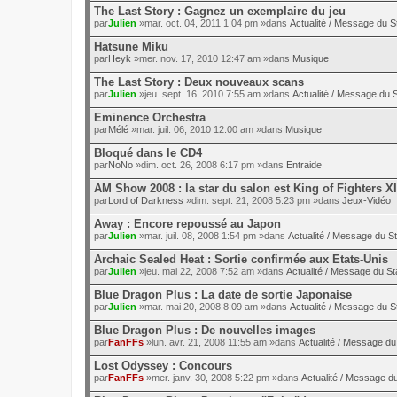
The Last Story : Gagnez un exemplaire du jeu
par
Julien
»mar. oct. 04, 2011 1:04 pm »dans
Actualité / Message du St
Hatsune Miku
par
Heyk
»mer. nov. 17, 2010 12:47 am »dans
Musique
The Last Story : Deux nouveaux scans
par
Julien
»jeu. sept. 16, 2010 7:55 am »dans
Actualité / Message du S
Eminence Orchestra
par
Mélé
»mar. juil. 06, 2010 12:00 am »dans
Musique
Bloqué dans le CD4
par
NoNo
»dim. oct. 26, 2008 6:17 pm »dans
Entraide
AM Show 2008 : la star du salon est King of Fighters XI
par
Lord of Darkness
»dim. sept. 21, 2008 5:23 pm »dans
Jeux-Vidéo
Away : Encore repoussé au Japon
par
Julien
»mar. juil. 08, 2008 1:54 pm »dans
Actualité / Message du St
Archaic Sealed Heat : Sortie confirmée aux Etats-Unis
par
Julien
»jeu. mai 22, 2008 7:52 am »dans
Actualité / Message du St
Blue Dragon Plus : La date de sortie Japonaise
par
Julien
»mar. mai 20, 2008 8:09 am »dans
Actualité / Message du St
Blue Dragon Plus : De nouvelles images
par
FanFFs
»lun. avr. 21, 2008 11:55 am »dans
Actualité / Message du 
Lost Odyssey : Concours
par
FanFFs
»mer. janv. 30, 2008 5:22 pm »dans
Actualité / Message du