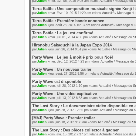
par
Julien
»mer. avr. 06, 2016 9:05 am »dans
Actualité / Message du S
Terra Battle : Une composition musicale signée Kenji I
par
Julien
»mar. févr. 10, 2015 11:20 am »dans
Actualité / Message du 
Terra Battle : Première bande annonce
par
Julien
»jeu. août 28, 2014 10:13 am »dans
Actualité / Message du 
Terra Battle : Le jeu est confirmé
par
Julien
»mar. juil. 01, 2014 4:06 pm »dans
Actualité / Message du St
Hironobu Sakaguchi à la Japan Expo 2014
par
Julien
»jeu. juin 26, 2014 9:51 pm »dans
Actualité / Message du Sta
Party Wave : Le jeu à moitié prix pour Noël
par
Julien
»mer. déc. 12, 2012 4:23 pm »dans
Actualité / Message du S
Party Wave : Un nouveau trailer
par
Julien
»jeu. sept. 27, 2012 9:56 pm »dans
Actualité / Message du S
Party Wave est disponible
par
Julien
»ven. juil. 20, 2012 1:10 pm »dans
Actualité / Message du St
Party Wave : Une vidéo explicative
par
Julien
»ven. juil. 13, 2012 8:53 am »dans
Actualité / Message du St
The Last Story : Le documentaire vidéo disponible en 
par
Julien
»jeu. juin 28, 2012 12:56 pm »dans
Actualité / Message du S
[MàJ] Party Wave : Premier trailer
par
Julien
»lun. juin 18, 2012 9:38 am »dans
Actualité / Message du Sta
The Last Story : Des pièces collector à gagner
par
Julien
»dim. avr. 15, 2012 7:37 pm »dans
Actualité / Message du St