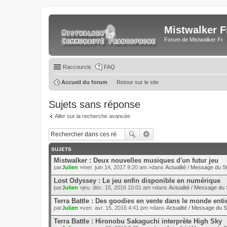
Mistwalker F
Forum de Mistwalker Fr
Raccourcis
FAQ
Accueil du forum
Retour sur le site
Sujets sans réponse
Aller sur la recherche avancée
SUJETS
Mistwalker : Deux nouvelles musiques d'un futur jeu
par
Julien
»mer. juin 14, 2017 9:20 am »dans
Actualité / Message du St
Lost Odyssey : Le jeu enfin disponible en numérique
par
Julien
»jeu. déc. 15, 2016 10:01 am »dans
Actualité / Message du 
Terra Battle : Des goodies en vente dans le monde enti
par
Julien
»ven. avr. 15, 2016 4:41 pm »dans
Actualité / Message du S
Terra Battle : Hironobu Sakaguchi interprète High Sky