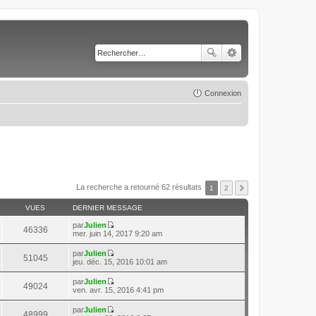
Connexion
La recherche a retourné 62 résultats
1
2
VUES
DERNIER MESSAGE
par
Julien
46336
C
mer. juin 14, 2017 9:20 am
o
n
par
Julien
51045
s
C
jeu. déc. 15, 2016 10:01 am
u
o
l
n
par
Julien
t
49024
s
C
ven. avr. 15, 2016 4:41 pm
e
u
o
r
l
n
l
par
Julien
t
48999
s