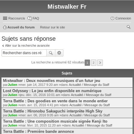
Mistwalker Fr
Raccourcis
FAQ
Connexion
Accueil du forum
Retour sur le site
ec
Sujets sans réponse
her
Aller sur la recherche avancée
ch
er
La recherche a retourné 62 résultats
1
2
Sujets
Mistwalker : Deux nouvelles musiques d'un futur jeu
par
Julien
»mer. juin 14, 2017 9:20 am »dans
Actualité / Message du Staff
Lost Odyssey : Le jeu enfin disponible en numérique
par
Julien
»jeu. déc. 15, 2016 10:01 am »dans
Actualité / Message du Staff
Terra Battle : Des goodies en vente dans le monde entier
par
Julien
»ven. avr. 15, 2016 4:41 pm »dans
Actualité / Message du Staff
Terra Battle : Hironobu Sakaguchi interprète High Sky
par
Julien
»mer. avr. 06, 2016 9:05 am »dans
Actualité / Message du Staff
Terra Battle : Une composition musicale signée Kenji Ito
par
Julien
»mar. févr. 10, 2015 11:20 am »dans
Actualité / Message du Staff
Terra Battle : Première bande annonce