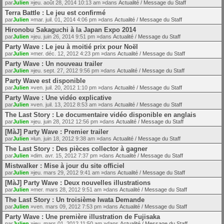
par
Julien
»jeu. août 28, 2014 10:13 am »dans
Actualité / Message du Staff
Terra Battle : Le jeu est confirmé
par
Julien
»mar. juil. 01, 2014 4:06 pm »dans
Actualité / Message du Staff
Hironobu Sakaguchi à la Japan Expo 2014
par
Julien
»jeu. juin 26, 2014 9:51 pm »dans
Actualité / Message du Staff
Party Wave : Le jeu à moitié prix pour Noël
par
Julien
»mer. déc. 12, 2012 4:23 pm »dans
Actualité / Message du Staff
Party Wave : Un nouveau trailer
par
Julien
»jeu. sept. 27, 2012 9:56 pm »dans
Actualité / Message du Staff
Party Wave est disponible
par
Julien
»ven. juil. 20, 2012 1:10 pm »dans
Actualité / Message du Staff
Party Wave : Une vidéo explicative
par
Julien
»ven. juil. 13, 2012 8:53 am »dans
Actualité / Message du Staff
The Last Story : Le documentaire vidéo disponible en anglais
par
Julien
»jeu. juin 28, 2012 12:56 pm »dans
Actualité / Message du Staff
[MàJ] Party Wave : Premier trailer
par
Julien
»lun. juin 18, 2012 9:38 am »dans
Actualité / Message du Staff
The Last Story : Des pièces collector à gagner
par
Julien
»dim. avr. 15, 2012 7:37 pm »dans
Actualité / Message du Staff
Mistwalker : Mise à jour du site officiel
par
Julien
»jeu. mars 29, 2012 9:41 am »dans
Actualité / Message du Staff
[MàJ] Party Wave : Deux nouvelles illustrations
par
Julien
»mer. mars 28, 2012 9:51 am »dans
Actualité / Message du Staff
The Last Story : Un troisième Iwata Demande
par
Julien
»ven. mars 09, 2012 7:53 pm »dans
Actualité / Message du Staff
Party Wave : Une première illustration de Fujisaka
par
Julien
»jeu. mars 01, 2012 11:50 am »dans
Actualité / Message du Staff