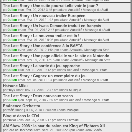
The Last Story : Une suite pourrait-elle voir le jour ?
par
Julien
»lun. févr. 20, 2012 3:45 pm »dans
Actualité / Message du Staff
The Last Story : Un nouveau trailer Européen
par
Julien
»mar. févr. 14, 2012 1:13 pm »dans
Actualité / Message du Staff
The Last Story : Un Iwata Demande traduit en français
par
Julien
»sam. févr. 04, 2012 2:47 pm »dans
Actualité / Message du Staff
The Last Story : Le nouveau trailer est là !
par
Julien
»mer. févr. 01, 2012 9:08 pm »dans
Actualité / Message du Staff
The Last Story : Une conférence à la BAFTA
par
Julien
»ven. janv. 27, 2012 1:54 pm »dans
Actualité / Message du Staff
The Last Story : Une page officielle sur le site de Nintendo
par
Julien
»mer. nov. 09, 2011 12:15 am »dans
Actualité / Message du Staff
The Last Story : La sortie du jeu approche
par
Julien
»lun. oct. 10, 2011 9:12 pm »dans
Actualité / Message du Staff
The Last Story : Gagnez un exemplaire du jeu
par
Julien
»mar. oct. 04, 2011 1:04 pm »dans
Actualité / Message du Staff
Hatsune Miku
par
Heyk
»mer. nov. 17, 2010 12:47 am »dans
Musique
The Last Story : Deux nouveaux scans
par
Julien
»jeu. sept. 16, 2010 7:55 am »dans
Actualité / Message du Staff
Eminence Orchestra
par
Mélé
»mar. juil. 06, 2010 12:00 am »dans
Musique
Bloqué dans le CD4
par
NoNo
»dim. oct. 26, 2008 6:17 pm »dans
Entraide
AM Show 2008 : la star du salon est King of Fighters XII
par
Lord of Darkness
»dim. sept. 21, 2008 5:23 pm »dans
Jeux-Vidéo