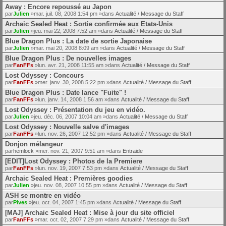
Away : Encore repoussé au Japon
par
Julien
»mar. juil. 08, 2008 1:54 pm »dans
Actualité / Message du Staff
Archaic Sealed Heat : Sortie confirmée aux Etats-Unis
par
Julien
»jeu. mai 22, 2008 7:52 am »dans
Actualité / Message du Staff
Blue Dragon Plus : La date de sortie Japonaise
par
Julien
»mar. mai 20, 2008 8:09 am »dans
Actualité / Message du Staff
Blue Dragon Plus : De nouvelles images
par
FanFFs
»lun. avr. 21, 2008 11:55 am »dans
Actualité / Message du Staff
Lost Odyssey : Concours
par
FanFFs
»mer. janv. 30, 2008 5:22 pm »dans
Actualité / Message du Staff
Blue Dragon Plus : Date lance "Fuite" !
par
FanFFs
»lun. janv. 14, 2008 1:56 am »dans
Actualité / Message du Staff
Lost Odyssey : Présentation du jeu en vidéo.
par
Julien
»jeu. déc. 06, 2007 10:04 am »dans
Actualité / Message du Staff
Lost Odyssey : Nouvelle salve d'images
par
FanFFs
»lun. nov. 26, 2007 12:52 pm »dans
Actualité / Message du Staff
Donjon mélangeur
par
hemlock
»mer. nov. 21, 2007 9:51 am »dans
Entraide
[EDIT]Lost Odyssey : Photos de la Premiere
par
FanFFs
»lun. nov. 19, 2007 7:53 pm »dans
Actualité / Message du Staff
Archaic Sealed Heat : Premières goodies
par
Julien
»jeu. nov. 08, 2007 10:55 pm »dans
Actualité / Message du Staff
ASH se montre en vidéo
par
Pives
»jeu. oct. 04, 2007 1:45 pm »dans
Actualité / Message du Staff
[MAJ] Archaic Sealed Heat : Mise à jour du site officiel
par
FanFFs
»mar. oct. 02, 2007 7:29 pm »dans
Actualité / Message du Staff